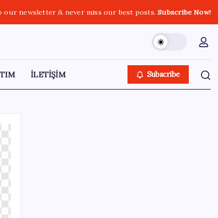
o our newsletter & never miss our best posts.
Subscribe Now!
TIM
İLETİŞİM
Subscribe
SON YAZILAR
Apple, MacBook Air’da sorunlar yaşıyor