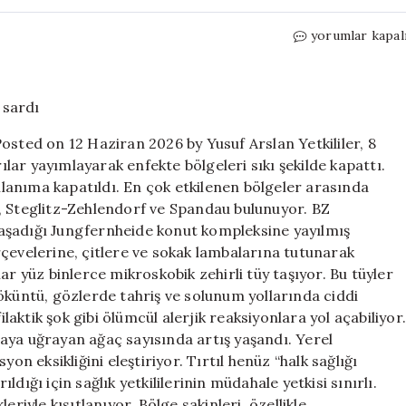
11
yorumlar kapal
bin
kişinin
yaşadığı
mahalleyi
dev
ı Posted on 12 Haziran 2026 by Yusuf Arslan Yetkililer, 8
tırtıllar
ar yayımlayarak enfekte bölgeleri sıkı şekilde kapattı.
sardı
ullanıma kapatıldı. En çok etkilenen bölgeler arasında
için
Steglitz-Zehlendorf ve Spandau bulunuyor. BZ
n yaşadığı Jungfernheide konut kompleksine yayılmış
çevelerine, çitlere ve sokak lambalarına tutunarak
llar yüz binlerce mikroskobik zehirli tüy taşıyor. Bu tüyler
öküntü, gözlerde tahriş ve solunum yollarında ciddi
ilaktik şok gibi ölümcül alerjik reaksiyonlara yol açabiliyor
ilaya uğrayan ağaç sayısında artış yaşandı. Yerel
on eksikliğini eleştiriyor. Tırtıl henüz “halk sağlığı
ıldığı için sağlık yetkililerinin müdahale yetkisi sınırlı.
riyle kısıtlanıyor. Bölge sakinleri, özellikle