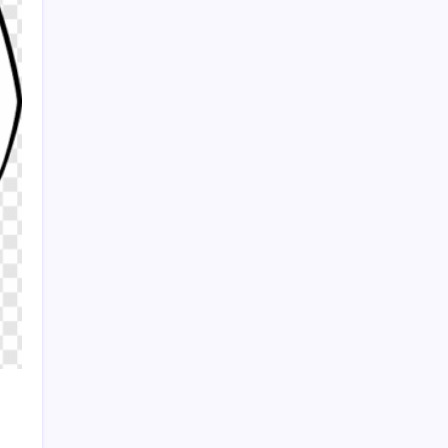
Fransa’daki yangınlarda 4 itfaiye eri
hayatını kaybetti
Sayaç
Kategoriler
Eğitim
Ekonomi
Haber
Sağlık
Teknoloji