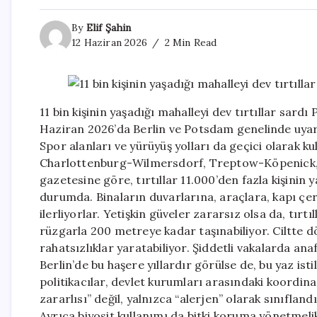
By
Elif Şahin
12 Haziran 2026
2 Min Read
11 bin kişinin yaşadığı mahalleyi dev tırtıllar sard
Haziran 2026’da Berlin ve Potsdam genelinde uyarıl
Spor alanları ve yürüyüş yolları da geçici olarak k
Charlottenburg-Wilmersdorf, Treptow-Köpenick, 
gazetesine göre, tırtıllar 11.000’den fazla kişini
durumda. Binaların duvarlarına, araçlara, kapı çer
ilerliyorlar. Yetişkin güveler zararsız olsa da, tırtı
rüzgarla 200 metreye kadar taşınabiliyor. Ciltte d
rahatsızlıklar yaratabiliyor. Şiddetli vakalarda anaf
Berlin’de bu haşere yıllardır görülse de, bu yaz ist
politikacılar, devlet kurumları arasındaki koordinasy
zararlısı” değil, yalnızca “alerjen” olarak sınıflandır
Ayrıca biyosit kullanımı da bitki koruma yönetmelikle