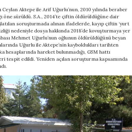
dosyasından
töre
ığı Ceylan Aktepe ile Arif Uğurlu’nun, 2010 yılında beraber
cinayeti
 öne sürüldü. S.A., 2014’te çiftin öldürüldüğüne dair
çıktı
latılan soruşturmada alınan ifadelerde, kayıp çiftin ‘yurt
için
rsizliği nedeniyle dosya hakkında 2018’de kovuşturmaya yer
 babası Mehmet Uğurlu’nun oğlunun öldürüldüğünü beyan
alarında Uğurlu ile Aktepe’nin kayboldukları tarihten
ka hesaplarında hareket bulunmadığı, GSM hattı
leri tespit edildi. Yeniden açılan soruşturma kapsamında
dı.