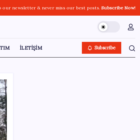
o our newsletter & never miss our best posts.
Subscribe Now!
TIM
İLETİŞİM
Subscribe
SON YAZILAR
TCMB yılın 3. Enflasyon Raporu’nu 13
Ağustos’ta açıklayacak