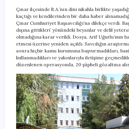
Çınar ilçesinde R.A.’nın dini nikahla birlikte yaşad
kaçtığı ve kendilerinden bir daha haber alınamadığı
Çınar Cumhuriyet Başsavcılığı’na dilekçe verdi. Baş
dışına gittikleri’ yönündeki beyanlar ve delil yete
olmadığına karar verildi. Dosya, Arif Uğurlu’nun
etmesi üzerine yeniden açıldı. Savcılığın araştırm
sonra hiçbir kamu kurumuna başvurmadıkları, ban
kullanmadıkları ve yakınlarıyla iletişime geçmedik
düzenlenen operasyonda, 20 şüpheli gözaltına alın