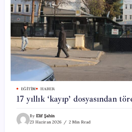
EĞITIM
HABER
17 yıllık ‘kayıp’ dosyasından tör
By
Elif Şahin
23 Haziran 2026
2 Min Read