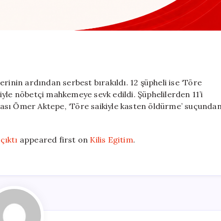
rinin ardından serbest bırakıldı. 12 şüpheli ise ‘Töre
yle nöbetçi mahkemeye sevk edildi. Şüphelilerden 11’i
babası Ömer Aktepe, ‘Töre saikiyle kasten öldürme’ suçunda
çıktı
appeared first on
Kilis Egitim
.