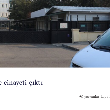
e cinayeti çıktı
17
yorumlar kapal
yıllık
‘kayıp’