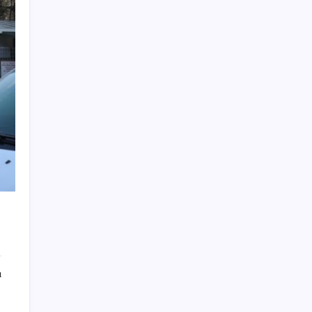
TCMB, yılın üçüncü enflasyon raporunu 13
Ağustos’ta açıklayacak
Apple, MacBook Air’da sorunlar yaşıyor
Ankara’da devre mülk dolandırıcılığı
operasyonu: 25 gözaltı
Borsa çöküşünden tarihi rekorlara:
Microsoft’tan süper uygulama hamlesi
ABD’den İsrail’e Gazze uyarısı: Trump çok
hayal kırıklığına uğrar
Meteoroloji açıkladı: 31 Temmuz 2026 hava
durumu raporu… Bugün hava nasıl olacak?
İzmir Ekonomi’de ‘kişiselleştirilmiş eğitim’:
‘Üniversitelerin sorumluluğu gençleri
geleceğe hazırlamak’
ı
YENİ Parti 60 ilde örgütlenmeyi tamamladı
Osmaniye Dervişiye köylüleri: Mahkeme