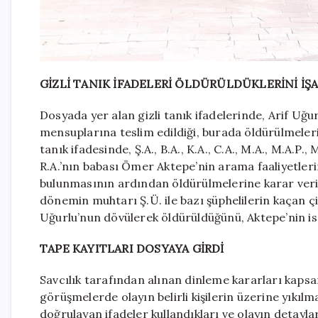
GİZLİ TANIK İFADELERİ ÖLDÜRÜLDÜKLERİNİ İŞA
Dosyada yer alan gizli tanık ifadelerinde, Arif Uğu
mensuplarına teslim edildiği, burada öldürülmelerine
tanık ifadesinde, Ş.A., B.A., K.A., C.A., M.A., M.A.P.,
R.A.’nın babası Ömer Aktepe’nin arama faaliyetlerin
bulunmasının ardından öldürülmelerine karar verild
dönemin muhtarı Ş.Ü. ile bazı şüphelilerin kaçan çi
Uğurlu’nun dövülerek öldürüldüğünü, Aktepe’nin is
TAPE KAYITLARI DOSYAYA GİRDİ
Savcılık tarafından alınan dinleme kararları kapsa
görüşmelerde olayın belirli kişilerin üzerine yıkıl
doğrulayan ifadeler kullandıkları ve olayın detaylar