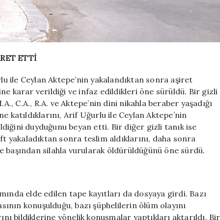
RET ETTİ
rlu ile Ceylan Aktepe’nin yakalandıktan sonra aşiret
 karar verildiği ve infaz edildikleri öne sürüldü. Bir gizli
 M.A., C.A., R.A. ve Aktepe’nin dini nikahla beraber yaşadığı
e katıldıklarını, Arif Uğurlu ile Ceylan Aktepe’nin
iğini duyduğunu beyan etti. Bir diğer gizli tanık ise
ft yakaladıktan sonra teslim aldıklarını, daha sonra
e başından silahla vurularak öldürüldüğünü öne sürdü.
mında elde edilen tape kayıtları da dosyaya girdi. Bazı
masının konuşulduğu, bazı şüphelilerin ölüm olayını
ını bildiklerine yönelik konuşmalar yaptıkları aktarıldı. Bi