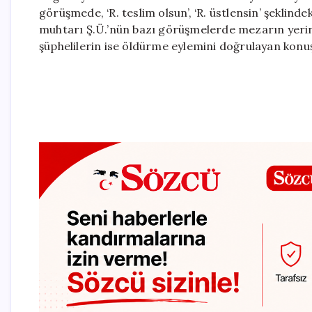
görüşmede, ‘R. teslim olsun’, ‘R. üstlensin’ şeklindek
muhtarı Ş.Ü.’nün bazı görüşmelerde mezarın yerin
şüphelilerin ise öldürme eylemini doğrulayan konuş