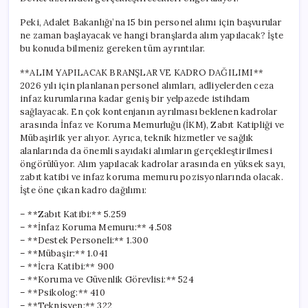
Şartları
için
Peki, Adalet Bakanlığı’na 15 bin personel alımı için başvurular
ne zaman başlayacak ve hangi branşlarda alım yapılacak? İşte
bu konuda bilmeniz gereken tüm ayrıntılar.
**ALIM YAPILACAK BRANŞLAR VE KADRO DAĞILIMI**
2026 yılı için planlanan personel alımları, adliyelerden ceza
infaz kurumlarına kadar geniş bir yelpazede istihdam
sağlayacak. En çok kontenjanın ayrılması beklenen kadrolar
arasında İnfaz ve Koruma Memurluğu (İKM), Zabıt Katipliği ve
Mübaşirlik yer alıyor. Ayrıca, teknik hizmetler ve sağlık
alanlarında da önemli sayıdaki alımların gerçekleştirilmesi
öngörülüyor. Alım yapılacak kadrolar arasında en yüksek sayı,
zabıt katibi ve infaz koruma memuru pozisyonlarında olacak.
İşte öne çıkan kadro dağılımı:
– **Zabıt Katibi:** 5.259
– **İnfaz Koruma Memuru:** 4.508
– **Destek Personeli:** 1.300
– **Mübaşir:** 1.041
– **İcra Katibi:** 900
– **Koruma ve Güvenlik Görevlisi:** 524
– **Psikolog:** 410
– **Teknisyen:** 322