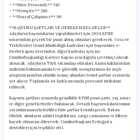
– **Büro Personeli:** 316
– **Hemşire:** 286
– **Sosyal Çalışmacı:** 90
**BAŞVURU ŞARTLARI VE GEREKEN BELGELER**
Adayların başvurularını yapabilmeleri için 2024 KPSS
sınavından geçerli bir puan almış olmaları gerekecek. Ceza ve
Tevkifevleri Genel Müdürlüğü kadroları için başvurular, e-
Devlet kapısı üzerinden, diğer kadrolar için ise
Cumhurbaşkanlığı Kariyer Kapısı aracılığıyla çevrimiçi olarak
alınacak. Adayların Türk vatandaşı olmaları, kamu haklarından
mahrum bulunmamaları ve güvenlik soruşturması ile arşiv
araştırmasından olumlu sonuç almaları temel şartlar arasında
yer alıyor. Toplamda 44 farklı unvanda personel istihdam
edilecek.
Başvuru şartları arasında genellikle KPSS puan şartı, yaş sınırı
ve diğer genel kriterler bulunacak. Detaylı başvuru kılavuzunun
yayımlanmasıyla birlikte tüm şartlar kesinleşecek. Bakan
Gürlek, alımların adalet teşkilatına, yargı camiasına ve ülkeye
hayırlı olmasını dileyerek, Cumhurbaşkanı Erdoğan’a
destekleri için teşekkür etti.