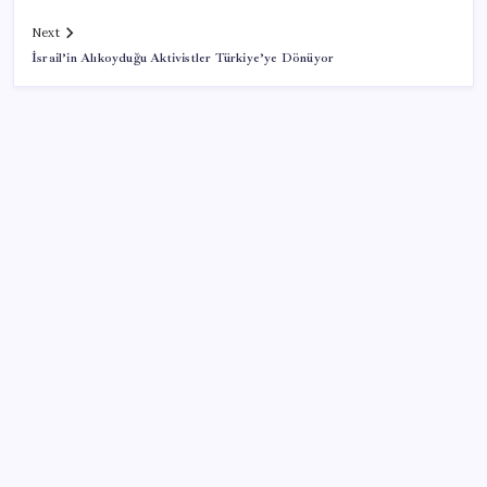
Next
İsrail’in Alıkoyduğu Aktivistler Türkiye’ye Dönüyor
SON YAZILAR
Apple, MacBook Air’da sorunlar yaşıyor
Ankara’da devre mülk dolandırıcılığı operasyonu: 25
gözaltı
Borsa çöküşünden tarihi rekorlara: Microsoft’tan
süper uygulama hamlesi