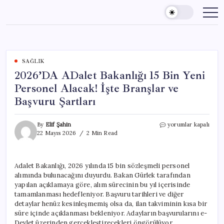
Skip
to
content
SAĞLIK
2026’DA ADalet Bakanlığı 15 Bin Yeni
Personel Alacak! İşte Branşlar ve
Başvuru Şartları
2026’DA
By
Elif Şahin
yorumlar kapalı
ADalet
22 Mayıs 2026
2 Min Read
Bakanlığı
15
Bin
Adalet Bakanlığı, 2026 yılında 15 bin sözleşmeli personel
Yeni
alımında bulunacağını duyurdu. Bakan Gürlek tarafından
Personel
Alacak!
yapılan açıklamaya göre, alım sürecinin bu yıl içerisinde
İşte
tamamlanması hedefleniyor. Başvuru tarihleri ve diğer
Branşlar
detaylar henüz kesinleşmemiş olsa da, ilan takviminin kısa bir
ve
süre içinde açıklanması bekleniyor. Adayların başvurularını e-
Başvuru
Devlet üzerinden gerçekleştirecekleri öngörülüyor.