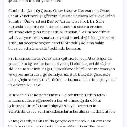
şekilde hareket ediyorlar” dedi.
Cumhurbaşkanlığı Çocuk Orkestrası ve Korosu’nun Genel
Sanat Yönetmenliği görevini üstlenen Ankara Müzik ve Güzel
Sanatlar Üniversitesi Rektör Yardımcısı Prof. Dr. Zafer
Kurtaslan ise projenin temel amacının sanata erişimi
artırmak olduğunu vurguladı. Kurtaslan, “Bizim hedefimiz
yalnızca yetenekli sanatçılar yetiştirmek değil; hangi meslek
grubunu seçerse seçsin estetik bir bakış açısına sahip
bireyler yetiştirmektir” şeklinde konuştu.
Proje kapsamında görev alan eğitmenlerden Atay Bağcı da
çocukların öğrenme istekleriyle ilgili olumlu geri dönüşler
aldıklarını bildirdi. Bağcı, “Çocuklarda büyük bir motivasyon
ve öğrenme arzusu gözlemliyoruz. Bu birliktelik gelecekte
daha güçlü bir müzik kültürünün oluşmasına katkı sağlayacak”
ifadelerini kullandı.
Miniklerin sahne performansı ile birlikte bu etkinlikteki
amacın sadece eğlenceden ibaret olmadığı da dikkat
çekmektedir. Müzik aracılığıyla sosyal becerilerin
geliştirilmesi ve yeni arkadaşlıkların kurulması hedefleniyor.
Sonuç olarak, 23 Nisan’da gerçekleştirilecek olan konserle
birlikte çocukların sanatsal yeteneklerini sergilemeleri