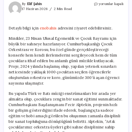
23
By
Elif Şahin
yorumlar kapalı
Nisan’da
17 Haziran 2026
2 Min Read
Müzik
Dolu
Bir
Detaylı bilgi için
enobahis
adresini ziyaret edebilirsiniz.
Kutlama
İçin
Minikler, 23 Nisan Ulusal Egemenlik ve Çocuk Bayramı için
Hazırlıklar
büyük bir sahneye hazırlanıyor. Cumhurbaşkanlığı Çocuk
için
Orkestrası ve Korosu, bu özel günde gerçekleştireceği
konserle hem kendi ilerlemelerini sergileyecek hem de tüm
çocuklara ithaf edilen bu anlamlı günü müzikle kutlayacak.
Proje, 2024 yılında başlamış olup, yapılan yetenek sınavları
neticesinde yaklaşık 1000 çocuktan seçilen öğrencilerle
oluşturulan orkestra ve koro, günümüzde 300’ü aşan öğrenci
sayısına ulaşmıştır.
Bu yapıda Türk ve Batı müziği enstrümanları bir arada yer
almakta olup, çocuklara zengin bir sanat eğitimi sunmaktadır.
Cumhurbaşkanı Başdanışmanı Fecir Alptekin, projenin hızlı
bir gelişim gösterdiğini ifade ederek, başlangıçta sadece
eğitim ve hobi amaçlı görülen bu oluşumun zamanla disiplinli
bir sanat topluluğuna dönüştüğünü belirtti. Alptekin, “Artık
çocuklarımız orkestra üyeleri gibi sahne disiplinine sahip