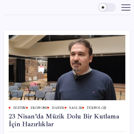
Skip
to
content
EĞITIM
EKONOMI
HABER
SAĞLIK
TEKNOLOJI
23 Nisan’da Müzik Dolu Bir Kutlama
İçin Hazırlıklar