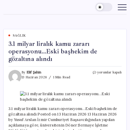
Skip
to
content
SAĞLIK
3.1 milyar liralık kamu zararı
operasyonu…Eski başhekim de
gözaltına alındı
3.1
By
Elif Şahin
yorumlar kapalı
milyar
13 Haziran 2026
1 Min Read
liralık
kamu
zararı
operasyonu…
Eski
başhekim
3.1 milyar liralık kamu zararı operasyonu…Eski başhekim de
de
gözaltına alındı Posted on 13 Haziran 2026 13 Haziran 2026
gözaltına
by Yusuf Arslan İzmir Cumhuriyet Başsavcılığından yapılan
alındı
açıklamaya göre, üniversitenin Döner Sermaye İşletme
için