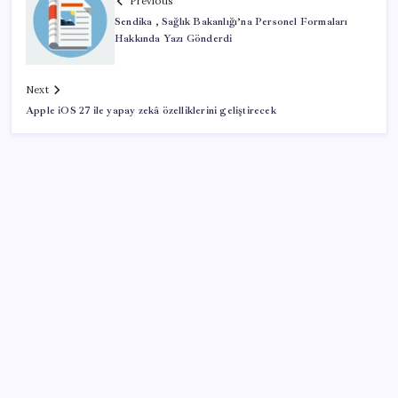
Previous
Sendika , Sağlık Bakanlığı’na Personel Formaları
Hakkında Yazı Gönderdi
Next
Apple iOS 27 ile yapay zekâ özelliklerini geliştirecek
SON YAZILAR
Apple, MacBook Air’da sorunlar yaşıyor
Ankara’da devre mülk dolandırıcılığı operasyonu: 25
gözaltı