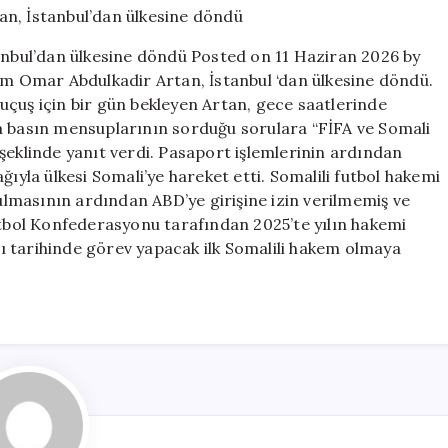
hakem
Artan,
tanbul’dan ülkesine döndü Posted on 11 Haziran 2026 by
İstanbul’dan
kem Omar Abdulkadir Artan, İstanbul ‘dan ülkesine döndü.
ülkesine
uçuş için bir gün bekleyen Artan, gece saatlerinde
döndü
için
a basın mensuplarının sorduğu sorulara “FİFA ve Somali
şeklinde yanıt verdi. Pasaport işlemlerinin ardından
ğıyla ülkesi Somali’ye hareket etti. Somalili futbol hakemi
lmasının ardından ABD’ye girişine izin verilmemiş ve
utbol Konfederasyonu tarafından 2025’te yılın hakemi
ı tarihinde görev yapacak ilk Somalili hakem olmaya