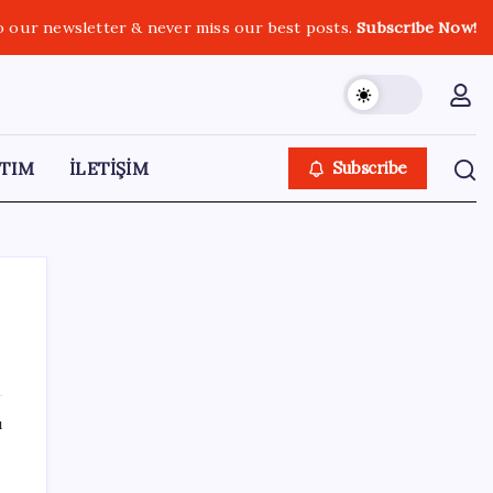
o our newsletter & never miss our best posts.
Subscribe Now!
TIM
İLETİŞİM
Subscribe
SON YAZILAR
ı
Apple, MacBook Air’da sorunlar yaşıyor