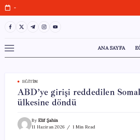
Skip
-
to
content
https://www.facebook.com/
https://twitter.com/
https://t.me/
https://www.instagram.com/
https://youtube.com/
ANA SAYFA
E
EĞITIM
ABD’ye girişi reddedilen Somal
ülkesine döndü
By
Elif Şahin
11 Haziran 2026
1 Min Read