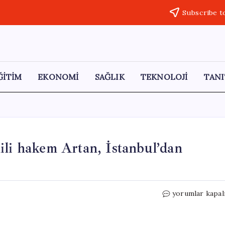
Subscribe t
ĞİTİM
EKONOMİ
SAĞLIK
TEKNOLOJİ
TANI
ili hakem Artan, İstanbul’dan
ABD’ye
yorumlar kapal
girişi
reddedilen
Somalili