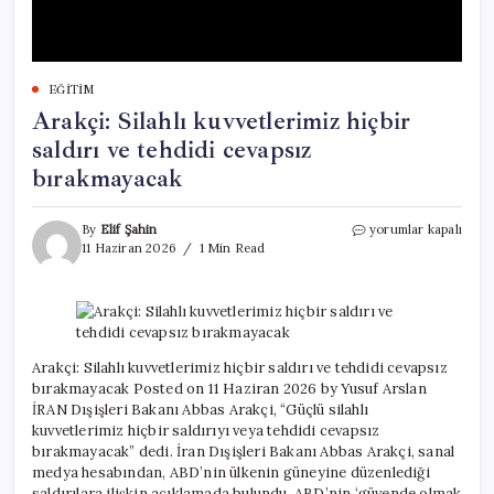
EĞITIM
Arakçi: Silahlı kuvvetlerimiz hiçbir
saldırı ve tehdidi cevapsız
bırakmayacak
Arakçi:
By
Elif Şahin
yorumlar kapalı
Silahlı
11 Haziran 2026
1 Min Read
kuvvetlerimiz
hiçbir
saldırı
ve
tehdidi
cevapsız
Arakçi: Silahlı kuvvetlerimiz hiçbir saldırı ve tehdidi cevapsız
bırakmayacak
bırakmayacak Posted on 11 Haziran 2026 by Yusuf Arslan
için
İRAN Dışişleri Bakanı Abbas Arakçi, “Güçlü silahlı
kuvvetlerimiz hiçbir saldırıyı veya tehdidi cevapsız
bırakmayacak” dedi. İran Dışişleri Bakanı Abbas Arakçi, sanal
medya hesabından, ABD’nin ülkenin güneyine düzenlediği
saldırılara ilişkin açıklamada bulundu. ABD’nin ‘güvende olmak