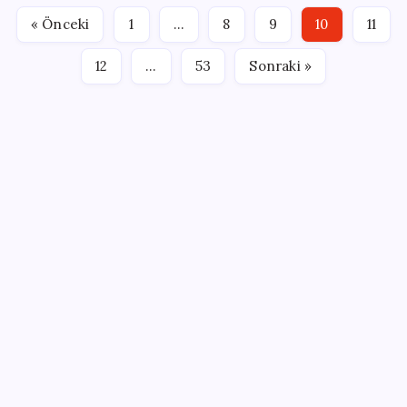
gemisiyle gerçekleştirilen çalışmalarda Bodrum
« Önceki
1
…
8
9
10
11
Yarımadası’nın su…
12
…
53
Sonraki »
SON YAZILAR
Apple, MacBook Air’da sorunlar yaşıyor
Ankara’da devre mülk dolandırıcılığı operasyonu: 25
gözaltı
Borsa çöküşünden tarihi rekorlara: Microsoft’tan
süper uygulama hamlesi
ABD’den İsrail’e Gazze uyarısı: Trump çok hayal
kırıklığına uğrar