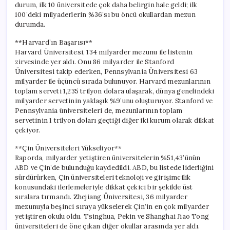
durum, ilk 10 üniversitede çok daha belirgin hale geldi; ilk
100’deki milyaderlerin %36’sı bu öncü okullardan mezun
durumda.
**Harvard’ın Başarısı**
Harvard Üniversitesi, 134 milyarder mezunu ile listenin
zirvesinde yer aldı. Onu 86 milyarder ile Stanford
Üniversitesi takip ederken, Pennsylvania Üniversitesi 63
milyarder ile üçüncü sırada bulunuyor. Harvard mezunlarının
toplam serveti 1,235 trilyon dolara ulaşarak, dünya genelindeki
milyarder servetinin yaklaşık %9’unu oluşturuyor. Stanford ve
Pennsylvania üniversiteleri de, mezunlarının toplam
servetinin 1 trilyon doları geçtiği diğer iki kurum olarak dikkat
çekiyor.
**Çin Üniversiteleri Yükseliyor**
Raporda, milyarder yetiştiren üniversitelerin %51,43’ünün
ABD ve Çin’de bulunduğu kaydedildi. ABD, bu listede liderliğini
sürdürürken, Çin üniversiteleri teknoloji ve girişimcilik
konusundaki ilerlemeleriyle dikkat çekici bir şekilde üst
sıralara tırmandı. Zhejiang Üniversitesi, 36 milyarder
mezunuyla beşinci sıraya yükselerek Çin’in en çok milyarder
yetiştiren okulu oldu. Tsinghua, Pekin ve Shanghai Jiao Tong
üniversiteleri de öne çıkan diğer okullar arasında yer aldı.