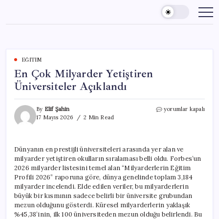
Skip
to
content
EĞITIM
En Çok Milyarder Yetiştiren
Üniversiteler Açıklandı
En
By
Elif Şahin
yorumlar kapalı
Çok
17 Mayıs 2026
2 Min Read
Milyarder
Yetiştiren
Üniversiteler
Dünyanın en prestijli üniversiteleri arasında yer alan ve
Açıklandı
milyarder yetiştiren okulların sıralaması belli oldu. Forbes’un
için
2026 milyarder listesini temel alan “Milyarderlerin Eğitim
Profili 2026” raporuna göre, dünya genelinde toplam 3,184
milyarder incelendi. Elde edilen veriler, bu milyarderlerin
büyük bir kısmının sadece belirli bir üniversite grubundan
mezun olduğunu gösterdi. Küresel milyarderlerin yaklaşık
%45,38’inin, ilk 100 üniversiteden mezun olduğu belirlendi. Bu