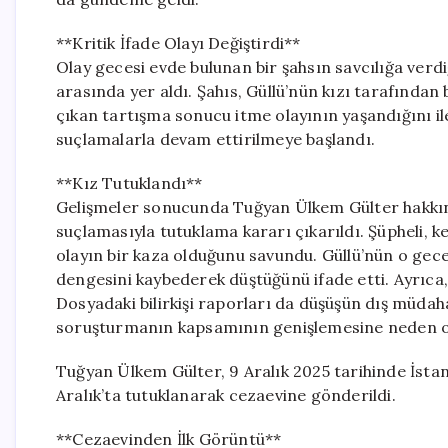
**Kritik İfade Olayı Değiştirdi**
Olay gecesi evde bulunan bir şahsın savcılığa verd
arasında yer aldı. Şahıs, Güllü’nün kızı tarafından 
çıkan tartışma sonucu itme olayının yaşandığını i
suçlamalarla devam ettirilmeye başlandı.
**Kız Tutuklandı**
Gelişmeler sonucunda Tuğyan Ülkem Gülter hakkın
suçlamasıyla tutuklama kararı çıkarıldı. Şüpheli, k
olayın bir kaza olduğunu savundu. Güllü’nün o gec
dengesini kaybederek düştüğünü ifade etti. Ayrıca, 
Dosyadaki bilirkişi raporları da düşüşün dış müda
soruşturmanın kapsamının genişlemesine neden o
Tuğyan Ülkem Gülter, 9 Aralık 2025 tarihinde İstan
Aralık’ta tutuklanarak cezaevine gönderildi.
**Cezaevinden İlk Görüntü**