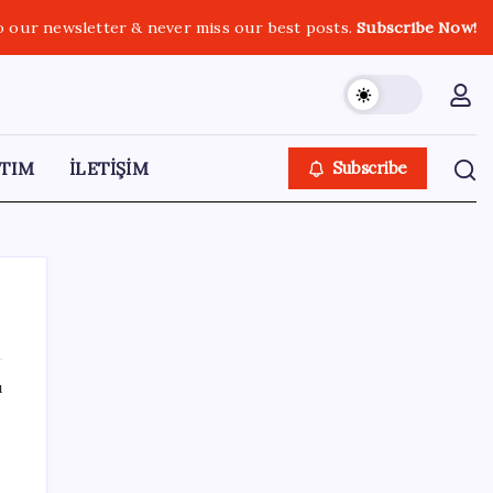
o our newsletter & never miss our best posts.
Subscribe Now!
TIM
İLETİŞİM
Subscribe
ı
SON YAZILAR
Apple, MacBook Air’da sorunlar yaşıyor