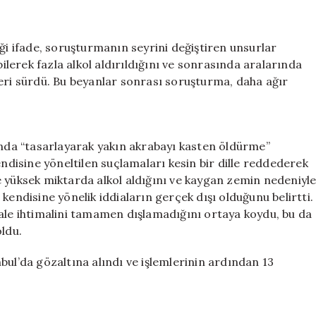
iği ifade, soruşturmanın seyrini değiştiren unsurlar
bilerek fazla alkol aldırıldığını ve sonrasında aralarında
leri sürdü. Bu beyanlar sonrası soruşturma, daha ağır
da “tasarlayarak yakın akrabayı kasten öldürme”
endisine yöneltilen suçlamaları kesin bir dille reddederek
e yüksek miktarda alkol aldığını ve kaygan zemin nedeniyl
kendisine yönelik iddiaların gerçek dışı olduğunu belirtti.
hale ihtimalini tamamen dışlamadığını ortaya koydu, bu da
ldu.
bul’da gözaltına alındı ve işlemlerinin ardından 13