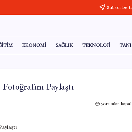
Subscribe t
ĞİTİM
EKONOMİ
SAĞLIK
TEKNOLOJİ
TANI
Fotoğrafını Paylaştı
Güllü’nün
yorumlar kapal
Kızı
Cezaevinden
İlk
Fotoğrafını