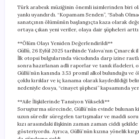
Türk arabesk müziğinin önemli isimlerinden biri o
yankı uyandırdı. “Kopamam Senden”, “Sabah Olmad
sanatçının ölümünün başlangıçta kaza olarak değer
ortaya çıkan yeni veriler, olaya dair şüpheleri arttı
**Ölüm Olayı Yeniden Değerlendirildi**
Güllü, 26 Eylül 2025 tarihinde Yalova’nın Çınarcık 
İlk otopsi bulgularında vücudunda darp izine rast
sonra hazırlanan adli raporlar ve tanık ifadeleri
Güllü’nün kanında 3.53 promil alkol bulunduğu ve
çoklu kırıklar ve iç kanama olarak kaydedildiği beli
nedeniyle dosya, “cinayet şüphesi” kapsamında yen
**Aile İlişkilerinde Tansiyon Yükseldi**
Soruşturma sürecinde, Güllü’nün evinde bulunan kişi
uzun süredir süregelen tartışmalar ve maddi sorunl
kızı arasındaki ilişkinin zaman zaman ciddi şekilde
gösteriyordu. Ayrıca, Güllü’nün kızına yönelik kırgı
da gündeme geldi.