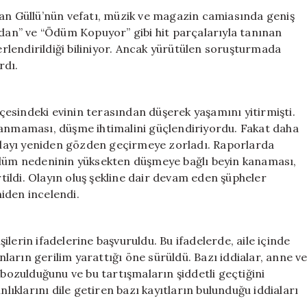
Paylaştı
lan Güllü’nün vefatı, müzik ve magazin camiasında geniş
için
an” ve “Ödüm Kopuyor” gibi hit parçalarıyla tanınan
lendirildiği biliniyor. Ancak yürütülen soruşturmada
rdı.
ilçesindeki evinin terasından düşerek yaşamını yitirmişti.
lanmaması, düşme ihtimalini güçlendiriyordu. Fakat daha
, olayı yeniden gözden geçirmeye zorladı. Raporlarda
 ölüm nedeninin yüksekten düşmeye bağlı beyin kanaması,
rtildi. Olayın oluş şekline dair devam eden şüpheler
iden incelendi.
lerin ifadelerine başvuruldu. Bu ifadelerde, aile içinde
arın gerilim yarattığı öne sürüldü. Bazı iddialar, anne v
 bozulduğunu ve bu tartışmaların şiddetli geçtiğini
nlıklarını dile getiren bazı kayıtların bulunduğu iddiaları