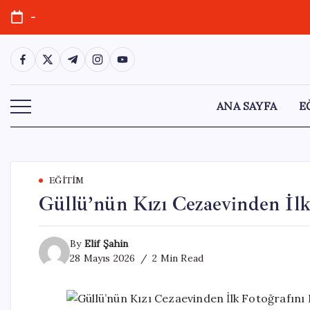
Skip
-
to
content
https://www.facebook.com/
https://twitter.com/
https://t.me/
https://www.instagram.com/
https://youtube.com/
ANA SAYFA
E
EĞITIM
Güllü’nün Kızı Cezaevinden İlk 
By
Elif Şahin
28 Mayıs 2026
2 Min Read