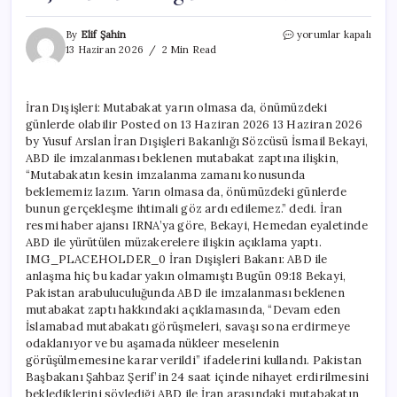
İran
By
Elif Şahin
yorumlar kapalı
Dışişleri:
13 Haziran 2026
2 Min Read
Mutabakat
yarın
olmasa
İran Dışişleri: Mutabakat yarın olmasa da, önümüzdeki
da,
günlerde olabilir Posted on 13 Haziran 2026 13 Haziran 2026
önümüzdeki
günlerde
by Yusuf Arslan İran Dışişleri Bakanlığı Sözcüsü İsmail Bekayi,
olabilir
ABD ile imzalanması beklenen mutabakat zaptına ilişkin,
için
“Mutabakatın kesin imzalanma zamanı konusunda
beklememiz lazım. Yarın olmasa da, önümüzdeki günlerde
bunun gerçekleşme ihtimali göz ardı edilemez.” dedi. İran
resmi haber ajansı IRNA’ya göre, Bekayi, Hemedan eyaletinde
ABD ile yürütülen müzakerelere ilişkin açıklama yaptı.
IMG_PLACEHOLDER_0 İran Dışişleri Bakanı: ABD ile
anlaşma hiç bu kadar yakın olmamıştı Bugün 09:18 Bekayi,
Pakistan arabuluculuğunda ABD ile imzalanması beklenen
mutabakat zaptı hakkındaki açıklamasında, “Devam eden
İslamabad mutabakatı görüşmeleri, savaşı sona erdirmeye
odaklanıyor ve bu aşamada nükleer meselenin
görüşülmemesine karar verildi” ifadelerini kullandı. Pakistan
Başbakanı Şahbaz Şerif’in 24 saat içinde nihayet erdirilmesini
beklediklerini söylediği ABD ile İran arasındaki mutabakatın