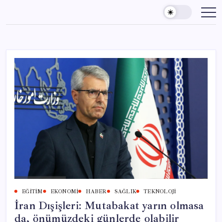
Skip
to
content
EĞITIM
EKONOMI
HABER
SAĞLIK
TEKNOLOJI
İran Dışişleri: Mutabakat yarın olmasa
da, önümüzdeki günlerde olabilir