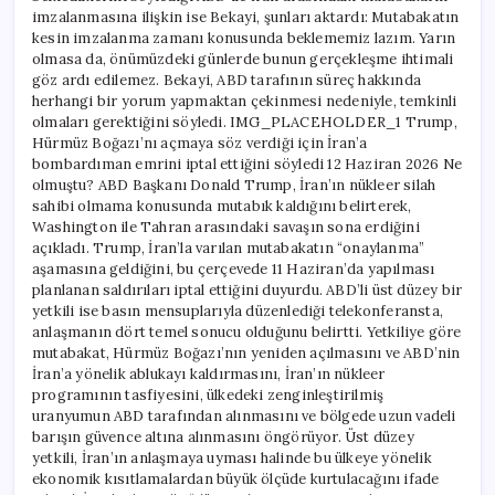
imzalanmasına ilişkin ise Bekayi, şunları aktardı: Mutabakatın
kesin imzalanma zamanı konusunda beklememiz lazım. Yarın
olmasa da, önümüzdeki günlerde bunun gerçekleşme ihtimali
göz ardı edilemez. Bekayi, ABD tarafının süreç hakkında
herhangi bir yorum yapmaktan çekinmesi nedeniyle, temkinli
olmaları gerektiğini söyledi. IMG_PLACEHOLDER_1 Trump,
Hürmüz Boğazı’nı açmaya söz verdiği için İran’a
bombardıman emrini iptal ettiğini söyledi 12 Haziran 2026 Ne
olmuştu? ABD Başkanı Donald Trump, İran’ın nükleer silah
sahibi olmama konusunda mutabık kaldığını belirterek,
Washington ile Tahran arasındaki savaşın sona erdiğini
açıkladı. Trump, İran’la varılan mutabakatın “onaylanma”
aşamasına geldiğini, bu çerçevede 11 Haziran’da yapılması
planlanan saldırıları iptal ettiğini duyurdu. ABD’li üst düzey bir
yetkili ise basın mensuplarıyla düzenlediği telekonferansta,
anlaşmanın dört temel sonucu olduğunu belirtti. Yetkiliye göre
mutabakat, Hürmüz Boğazı’nın yeniden açılmasını ve ABD’nin
İran’a yönelik ablukayı kaldırmasını, İran’ın nükleer
programının tasfiyesini, ülkedeki zenginleştirilmiş
uranyumun ABD tarafından alınmasını ve bölgede uzun vadeli
barışın güvence altına alınmasını öngörüyor. Üst düzey
yetkili, İran’ın anlaşmaya uyması halinde bu ülkeye yönelik
ekonomik kısıtlamalardan büyük ölçüde kurtulacağını ifade