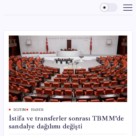
Skip
to
content
EĞITIM
HABER
İstifa ve transferler sonrası TBMM’de
sandalye dağılımı değişti