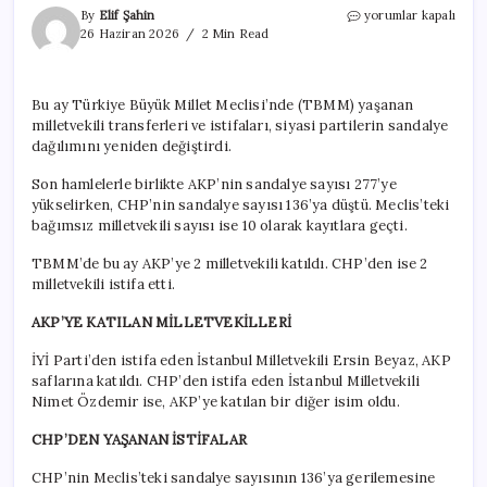
İstifa
By
Elif Şahin
yorumlar kapalı
ve
26 Haziran 2026
2 Min Read
transferler
sonrası
TBMM’de
Bu ay Türkiye Büyük Millet Meclisi’nde (TBMM) yaşanan
sandalye
milletvekili transferleri ve istifaları, siyasi partilerin sandalye
dağılımı
değişti
dağılımını yeniden değiştirdi.
için
Son hamlelerle birlikte AKP’nin sandalye sayısı 277’ye
yükselirken, CHP’nin sandalye sayısı 136’ya düştü. Meclis’teki
bağımsız milletvekili sayısı ise 10 olarak kayıtlara geçti.
TBMM’de bu ay AKP’ye 2 milletvekili katıldı. CHP’den ise 2
milletvekili istifa etti.
AKP’YE KATILAN MİLLETVEKİLLERİ
İYİ Parti’den istifa eden İstanbul Milletvekili Ersin Beyaz, AKP
saflarına katıldı. CHP’den istifa eden İstanbul Milletvekili
Nimet Özdemir ise, AKP’ye katılan bir diğer isim oldu.
CHP’DEN YAŞANAN İSTİFALAR
CHP’nin Meclis’teki sandalye sayısının 136’ya gerilemesine