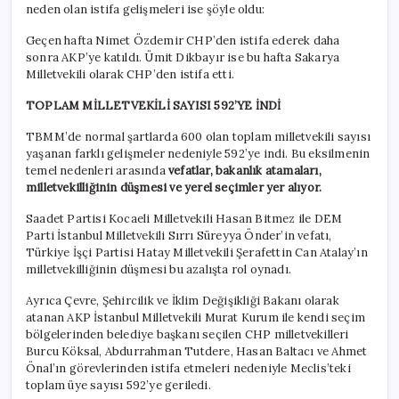
neden olan istifa gelişmeleri ise şöyle oldu:
Geçen hafta Nimet Özdemir CHP’den istifa ederek daha
sonra AKP’ye katıldı. Ümit Dikbayır ise bu hafta Sakarya
Milletvekili olarak CHP’den istifa etti.
TOPLAM MİLLETVEKİLİ SAYISI 592’YE İNDİ
TBMM’de normal şartlarda 600 olan toplam milletvekili sayısı
yaşanan farklı gelişmeler nedeniyle 592’ye indi. Bu eksilmenin
temel nedenleri arasında
vefatlar, bakanlık atamaları,
milletvekilliğinin düşmesi ve yerel seçimler yer alıyor.
Saadet Partisi Kocaeli Milletvekili Hasan Bitmez ile DEM
Parti İstanbul Milletvekili Sırrı Süreyya Önder’in vefatı,
Türkiye İşçi Partisi Hatay Milletvekili Şerafettin Can Atalay’ın
milletvekilliğinin düşmesi bu azalışta rol oynadı.
Ayrıca Çevre, Şehircilik ve İklim Değişikliği Bakanı olarak
atanan AKP İstanbul Milletvekili Murat Kurum ile kendi seçim
bölgelerinden belediye başkanı seçilen CHP milletvekilleri
Burcu Köksal, Abdurrahman Tutdere, Hasan Baltacı ve Ahmet
Önal’ın görevlerinden istifa etmeleri nedeniyle Meclis’teki
toplam üye sayısı 592’ye geriledi.