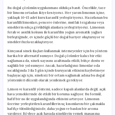
Bu doğal çözümün uygulanması oldukça basit. Öncelikle, taze
bir limonu ortadan ikiye kesiyoruz. Her yarım limonun içine,
yaklaşık 10-15 adet kuru karanfil yerleştiriyoruz. Hazırlanan bu
karanfilli limonları, pencere önlerine, mutfak tezgahına veya
sineklerin sıkça görüldüğü alanlara yerleştiriyoruz. Limonun
ferah ve asidik kokusu ile karanfilin yoğun aromatik yağları
birleştiğinde, ev içinde güçlü bir doğal bariyer oluşturuyor ve
sinekleri hızla uzaklaştırıyor.
Kimyasal sinek ilaçları kullanmak istemeyenler için bu yöntem
harika bir alternatif sunuyor. Doğal çözümler kalıcı bir etki
sağlamasa da, sinek sayısını azaltmada etkili, bütçe dostu ve
sağlıklı bir yol sunuyor. Ancak, hazırladığınız limonlar oda
sıcaklığında 3 ila 5 gün içinde kuruyarak etkisini kaybetmeye
başlayacağı için, sineksiz bir ortam sağlamak adına bu doğal
yöntemleri düzenli olarak yenilemek gerekiyor.
Limon ve karanfil yöntemi, sadece kapalı alanlarda değil, açık
hava yemeklerinde de etkili bir koruma sağlıyor. Bu formül,
hafif bir ısı ile uygulandığında etkisini artırıyor. Limonun
üzerine yerleştirilen karanfillerin uç kısımlarını bir çakmakla
hafifçe tütsülediğinizde, daha yoğun ve baskın bir aroma
yayılıyor. Böylece açık havada sineklerin yemek masasına