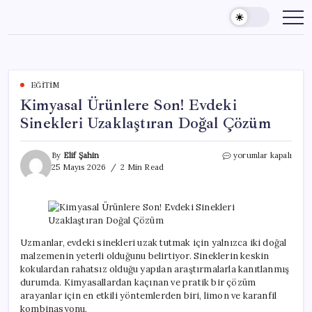
Skip
to
content
EĞITIM
Kimyasal Ürünlere Son! Evdeki
Sinekleri Uzaklaştıran Doğal Çözüm
Kimyasal
By
Elif Şahin
yorumlar kapalı
Ürünlere
25 Mayıs 2026
2 Min Read
Son!
Evdeki
Sinekleri
Uzaklaştıran
Doğal
Çözüm
Uzmanlar, evdeki sinekleri uzak tutmak için yalnızca iki doğal
için
malzemenin yeterli olduğunu belirtiyor. Sineklerin keskin
kokulardan rahatsız olduğu yapılan araştırmalarla kanıtlanmış
durumda. Kimyasallardan kaçınan ve pratik bir çözüm
arayanlar için en etkili yöntemlerden biri, limon ve karanfil
kombinasyonu.