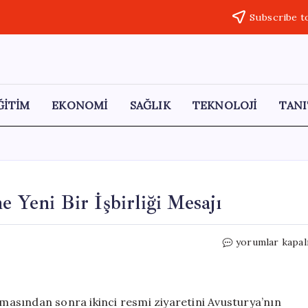
Subscribe t
ĞİTİM
EKONOMİ
SAĞLIK
TEKNOLOJİ
TANI
e Yeni Bir İşbirliği Mesajı
Macaristan’dan
yorumlar kapal
Avrupa
Birliği’ne
Yeni
Bir
asından sonra ikinci resmi ziyaretini Avusturya’nın