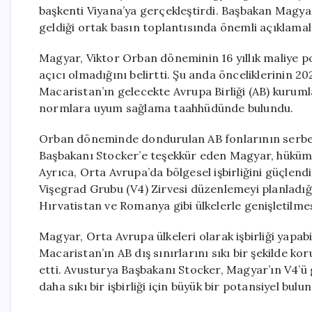
başkenti Viyana’ya gerçekleştirdi. Başbakan Magyar
geldiği ortak basın toplantısında önemli açıklama
Magyar, Viktor Orban döneminin 16 yıllık maliye po
açıcı olmadığını belirtti. Şu anda önceliklerinin 
Macaristan’ın gelecekte Avrupa Birliği (AB) kuruml
normlara uyum sağlama taahhüdünde bulundu.
Orban döneminde dondurulan AB fonlarının serbest
Başbakanı Stocker’e teşekkür eden Magyar, hükümet
Ayrıca, Orta Avrupa’da bölgesel işbirliğini güçle
Vişegrad Grubu (V4) Zirvesi düzenlemeyi planladığı
Hırvatistan ve Romanya gibi ülkelerle genişletilmes
Magyar, Orta Avrupa ülkeleri olarak işbirliği yapa
Macaristan’ın AB dış sınırlarını sıkı bir şekilde k
etti. Avusturya Başbakanı Stocker, Magyar’ın V4’ü
daha sıkı bir işbirliği için büyük bir potansiyel bulu