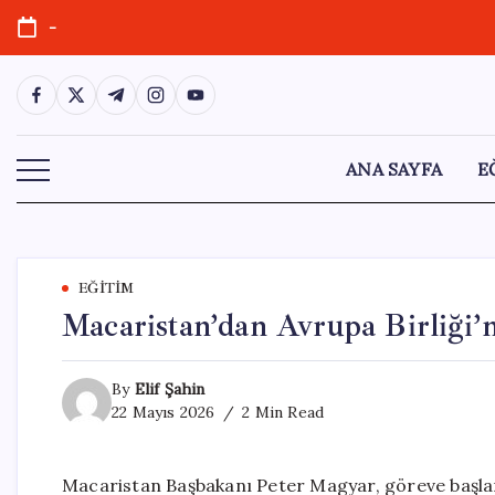
Skip
-
to
content
https://www.facebook.com/
https://twitter.com/
https://t.me/
https://www.instagram.com/
https://youtube.com/
ANA SAYFA
E
EĞITIM
Macaristan’dan Avrupa Birliği’n
By
Elif Şahin
22 Mayıs 2026
2 Min Read
Macaristan Başbakanı Peter Magyar, göreve başlam