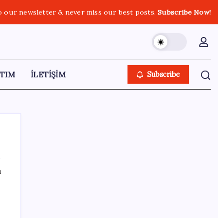
o our newsletter & never miss our best posts.
Subscribe Now!
TIM
İLETİŞİM
Subscribe
ı
SON YAZILAR
Apple, MacBook Air’da sorunlar yaşıyor