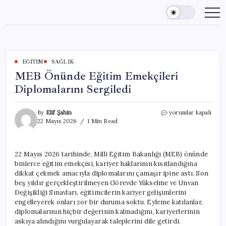
Skip
to
content
EĞITIM
SAĞLIK
MEB Önünde Eğitim Emekçileri
Diplomalarını Sergiledi
MEB
By
Elif Şahin
yorumlar kapalı
Önünde
22 Mayıs 2026
1 Min Read
Eğitim
Emekçileri
Diplomalarını
22 Mayıs 2026 tarihinde, Milli Eğitim Bakanlığı (MEB) önünde
Sergiledi
binlerce eğitim emekçisi, kariyer haklarının kısıtlandığına
için
dikkat çekmek amacıyla diplomalarını çamaşır ipine astı. Son
beş yıldır gerçekleştirilmeyen Görevde Yükselme ve Unvan
Değişikliği Sınavları, eğitimcilerin kariyer gelişimlerini
engelleyerek onları zor bir duruma soktu. Eyleme katılanlar,
diplomalarının hiçbir değerinin kalmadığını, kariyerlerinin
askıya alındığını vurgulayarak taleplerini dile getirdi.