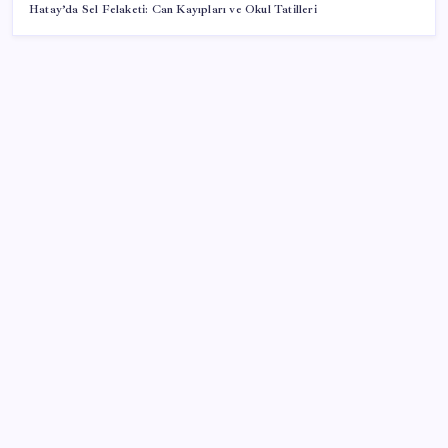
Hatay’da Sel Felaketi: Can Kayıpları ve Okul Tatilleri
SON YAZILAR
Apple, MacBook Air’da sorunlar yaşıyor
Ankara’da devre mülk dolandırıcılığı operasyonu: 25
gözaltı
Borsa çöküşünden tarihi rekorlara: Microsoft’tan
süper uygulama hamlesi
ABD’den İsrail’e Gazze uyarısı: Trump çok hayal
kırıklığına uğrar