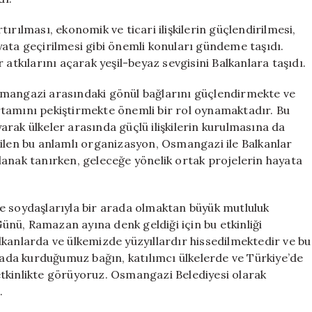
rtırılması, ekonomik ve ticari ilişkilerin güçlendirilmesi,
ata geçirilmesi gibi önemli konuları gündeme taşıdı.
 atkılarını açarak yeşil-beyaz sevgisini Balkanlara taşıdı.
smangazi arasındaki gönül bağlarını güçlendirmekte ve
 ortamını pekiştirmekte önemli bir rol oynamaktadır. Bu
rak ülkeler arasında güçlü ilişkilerin kurulmasına da
rilen bu anlamlı organizasyon, Osmangazi ile Balkanlar
 olanak tanırken, geleceğe yönelik ortak projelerin hayata
e soydaşlarıyla bir arada olmaktan büyük mutluluk
nü, Ramazan ayına denk geldiği için bu etkinliği
kanlarda ve ülkemizde yüzyıllardır hissedilmektedir ve bu
da kurduğumuz bağın, katılımcı ülkelerde ve Türkiye’de
k etkinlikte görüyoruz. Osmangazi Belediyesi olarak
.