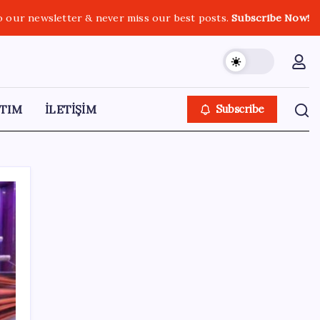
o our newsletter & never miss our best posts.
Subscribe Now!
TIM
İLETİŞİM
Subscribe
SON YAZILAR
Apple, MacBook Air’da sorunlar yaşıyor