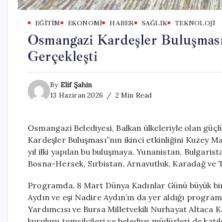
EĞITIM
EKONOMI
HABER
SAĞLIK
TEKNOLOJI
Osmangazi Kardeşler Buluşması
Gerçekleşti
By
Elif Şahin
13 Haziran 2026
2 Min Read
Osmangazi Belediyesi, Balkan ülkeleriyle olan güçl
Kardeşler Buluşması”nın ikinci etkinliğini Kuzey M
yıl ilki yapılan bu buluşmaya, Yunanistan, Bulgar
Bosna-Hersek, Sırbistan, Arnavutluk, Karadağ ve T
Programda, 8 Mart Dünya Kadınlar Günü büyük bir
Aydın ve eşi Nadire Aydın’ın da yer aldığı prog
Yardımcısı ve Bursa Milletvekili Nurhayat Altaca Ka
kuruluşu temsilcileri ve belediye müdürleri de katıl