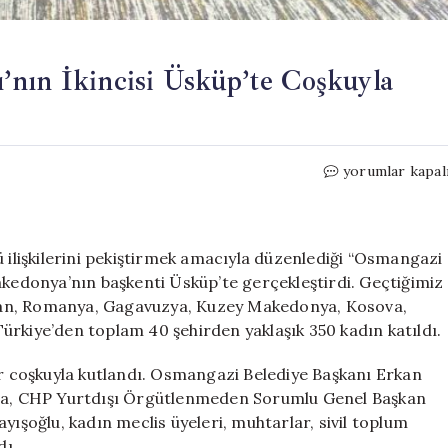
’nın İkincisi Üsküp’te Coşkuyla
Osmangazi
yorumlar kapal
Kardeşler
Buluşması’nın
İkincisi
Üsküp’te
ü ilişkilerini pekiştirmek amacıyla düzenlediği “Osmangazi
Coşkuyla
akedonya’nın başkenti Üsküp’te gerçekleştirdi. Geçtiğimiz
Gerçekleşti
istan, Romanya, Gagavuzya, Kuzey Makedonya, Kosova,
için
ürkiye’den toplam 40 şehirden yaklaşık 350 kadın katıldı.
 coşkuyla kutlandı. Osmangazi Belediye Başkanı Erkan
rama, CHP Yurtdışı Örgütlenmeden Sorumlu Genel Başkan
yışoğlu, kadın meclis üyeleri, muhtarlar, sivil toplum
dı.