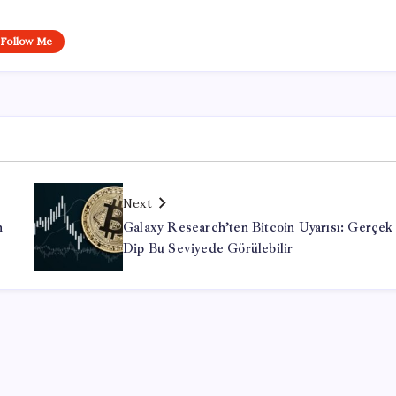
Follow Me
Next
n
Galaxy Research’ten Bitcoin Uyarısı: Gerçek
Dip Bu Seviyede Görülebilir