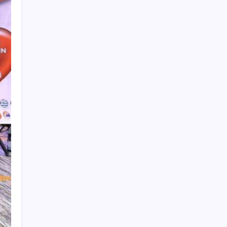
Ankara’da devre mülk dolandırıcılığı
operasyonu: 25 gözaltı
Borsa çöküşünden tarihi rekorlara:
Microsoft’tan süper uygulama hamlesi
ABD’den İsrail’e Gazze uyarısı: Trump çok
hayal kırıklığına uğrar
Meteoroloji açıkladı: 31 Temmuz 2026 hava
durumu raporu… Bugün hava nasıl olacak?
İzmir Ekonomi’de ‘kişiselleştirilmiş eğitim’:
‘Üniversitelerin sorumluluğu gençleri
geleceğe hazırlamak’
YENİ Parti 60 ilde örgütlenmeyi tamamladı
Osmaniye Dervişiye köylüleri: Mahkeme
kararına rağmen ormanda katliam
yapıyorlar
Büyükşehir Belediye Başkanı Bozbey’in de
yargılandığı davada 16 tahliye, 21 tutukluluğa
devam kararı