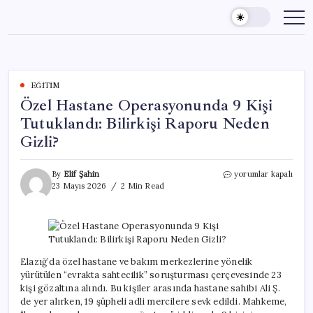
Skip
to
content
EĞITIM
Özel Hastane Operasyonunda 9 Kişi
Tutuklandı: Bilirkişi Raporu Neden
Gizli?
Özel
By
Elif Şahin
yorumlar kapalı
Hastane
23 Mayıs 2026
2 Min Read
Operasyonunda
9
Kişi
Tutuklandı:
Bilirkişi
Raporu
Elazığ’da özel hastane ve bakım merkezlerine yönelik
Neden
yürütülen “evrakta sahtecilik” soruşturması çerçevesinde 23
Gizli?
kişi gözaltına alındı. Bu kişiler arasında hastane sahibi Ali Ş.
için
de yer alırken, 19 şüpheli adli mercilere sevk edildi. Mahkeme,