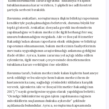
“kamu kurumlarını zarara uğratma” iddiasıyla 9 kişinin
tutuklanmasına karar verirken, 3 şüpheli ise adli kontrol
şartıyla serbest bırakıldı.
Savunma avukatları, soruşturmaya ilişkin bilirkişi raporunun
kendileriyle paylaşılmadığını belirterek, duruma büyük bir
tepki gösterdi. Avukatlar, dosyada gerekli incelemelerin
yapılmadığını ve bakım merkezi ile ilgili herhangi bir suç
unsuru bulunmadığını vurguladı. Aile ve Sosyal Hizmetler
Bakanlığı’ndan alınan raporların eksik olduğunu ve bilirkişi
raporunun olmamasının, bakım merkezinin faaliyetlerinin
mevzuata uygunluğunun araştırılmadığı anlamına geldiğini
ifade ettiler. Ayrıca, kamu zararına yol açtığı iddia edilen
eylemlerin, ilgili mevzuat çerçevesinde denetlenmeden
tutuklama kararı verildiğini öne sürdüler.
Savunma tarafı, bakım merkezinde kalan kişilerin hastaneye
sevk edildiği ve bu süreçte hem bakım merkezi hem de
hastanenin kazanç sağladığı yönündeki iddialara karşılık
vererek, işlemlerin Aile ve Sosyal Hizmetler Bakanlığı’nın
2017/7 sayılı genelgesine uygun olarak yapıldığını belirtti.
“Genelge hükümlerine uygun işlem yapılmasına rağmen
müvekkillerin suçlanması hukuka aykırıdır” şeklinde
açıklamada bulundular. Ayrıca, soruşturma kapsamında