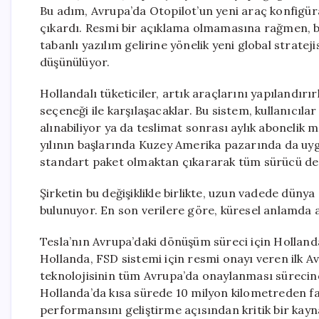
Bu adım, Avrupa’da Otopilot’un yeni araç konfigüra
çıkardı. Resmi bir açıklama olmamasına rağmen, b
tabanlı yazılım gelirine yönelik yeni global strate
düşünülüyor.
Hollandalı tüketiciler, artık araçlarını yapılandı
seçeneği ile karşılaşacaklar. Bu sistem, kullanıcıla
alınabiliyor ya da teslimat sonrası aylık abonelik mod
yılının başlarında Kuzey Amerika pazarında da u
standart paket olmaktan çıkararak tüm sürücü deste
Şirketin bu değişiklikle birlikte, uzun vadede dün
bulunuyor. En son verilere göre, küresel anlamda ak
Tesla’nın Avrupa’daki dönüşüm süreci için Hollanda’
Hollanda, FSD sistemi için resmi onayı veren ilk A
teknolojisinin tüm Avrupa’da onaylanması sürecinde
Hollanda’da kısa sürede 10 milyon kilometreden fa
performansını geliştirme açısından kritik bir kayn