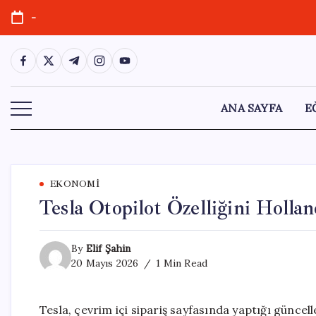
Skip
-
to
content
https://www.facebook.com/
https://twitter.com/
https://t.me/
https://www.instagram.com/
https://youtube.com/
ANA SAYFA
E
EKONOMI
Tesla Otopilot Özelliğini Holla
By
Elif Şahin
20 Mayıs 2026
1 Min Read
Tesla, çevrim içi sipariş sayfasında yaptığı güncell