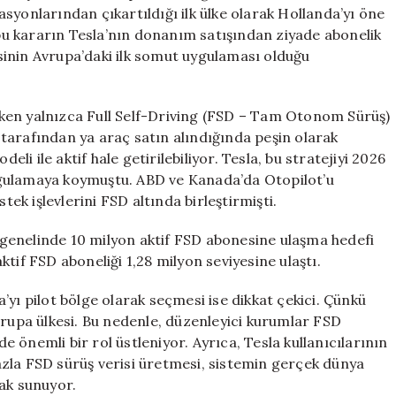
için
syonlarından çıkartıldığı ilk ülke olarak Hollanda’yı öne
u kararın Tesla’nın donanım satışından ziyade abonelik
jisinin Avrupa’daki ilk somut uygulaması olduğu
rırken yalnızca Full Self-Driving (FSD – Tam Otonom Sürüş)
r tarafından ya araç satın alındığında peşin olarak
eli ile aktif hale getirilebiliyor. Tesla, bu stratejiyi 2026
ygulamaya koymuştu. ABD ve Kanada’da Otopilot’u
k işlevlerini FSD altında birleştirmişti.
ya genelinde 10 milyon aktif FSD abonesine ulaşma hedefi
tif FSD aboneliği 1,28 milyon seviyesine ulaştı.
yı pilot bölge olarak seçmesi ise dikkat çekici. Çünkü
vrupa ülkesi. Bu nedenle, düzenleyici kurumlar FSD
 önemli bir rol üstleniyor. Ayrıca, Tesla kullanıcılarının
zla FSD sürüş verisi üretmesi, sistemin gerçek dünya
ak sunuyor.