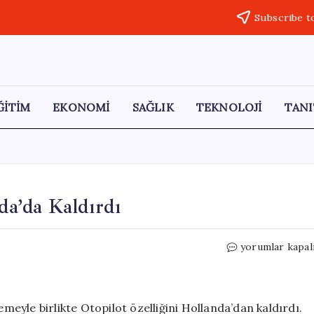
Subscribe t
ĞİTİM
EKONOMİ
SAĞLIK
TEKNOLOJİ
TANI
nda’da Kaldırdı
Tesla
yorumlar kapal
Otopilot
Özelliğini
Hollanda’da
Kaldırdı
emeyle birlikte Otopilot özelliğini Hollanda’dan kaldırdı.