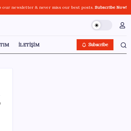
o our newsletter & never miss our best posts.
Subscribe Now!
TIM
İLETİŞİM
Subscribe
ı
SON YAZILAR
Örümcek-Adam ve Odysseus zirvede
birlikte