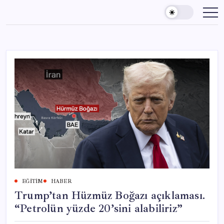
Skip
to
content
EĞITIM
HABER
Trump’tan Hüzmüz Boğazı açıklaması.
“Petrolün yüzde 20’sini alabiliriz”