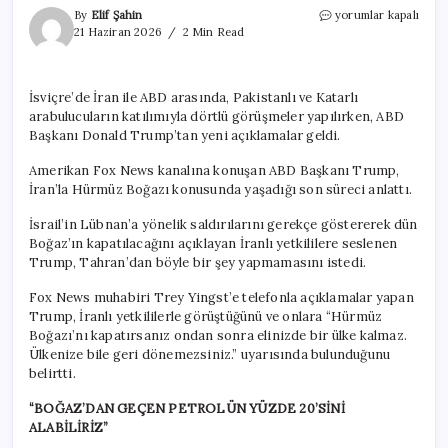
Trump’tan
By
Elif Şahin
yorumlar kapalı
Hüzmüz
21 Haziran 2026
2 Min Read
Boğazı
açıklaması.
“Petrolün
İsviçre’de İran ile ABD arasında, Pakistanlı ve Katarlı
yüzde
arabulucuların katılımıyla dörtlü görüşmeler yapılırken, ABD
20’sini
alabiliriz”
Başkanı Donald Trump’tan yeni açıklamalar geldi.
için
Amerikan Fox News kanalına konuşan ABD Başkanı Trump,
İran’la Hürmüz Boğazı konusunda yaşadığı son süreci anlattı.
İsrail’in Lübnan’a yönelik saldırılarını gerekçe göstererek dün
Boğaz’ın kapatılacağını açıklayan İranlı yetkililere seslenen
Trump, Tahran’dan böyle bir şey yapmamasını istedi.
Fox News muhabiri Trey Yingst’e telefonla açıklamalar yapan
Trump, İranlı yetkililerle görüştüğünü ve onlara “Hürmüz
Boğazı’nı kapatırsanız ondan sonra elinizde bir ülke kalmaz.
Ülkenize bile geri dönemezsiniz.” uyarısında bulunduğunu
belirtti.
“BOĞAZ’DAN GEÇEN PETROLÜN YÜZDE 20’SİNİ
ALABİLİRİZ”