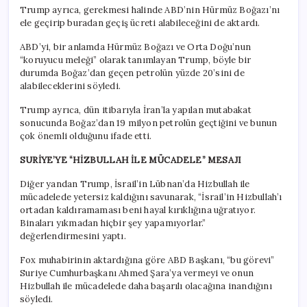
Trump ayrıca, gerekmesi halinde ABD’nin Hürmüz Boğazı’nı
ele geçirip buradan geçiş ücreti alabileceğini de aktardı.
ABD’yi, bir anlamda Hürmüz Boğazı ve Orta Doğu’nun
“koruyucu meleği” olarak tanımlayan Trump, böyle bir
durumda Boğaz’dan geçen petrolün yüzde 20’sini de
alabileceklerini söyledi.
Trump ayrıca, dün itibarıyla İran’la yapılan mutabakat
sonucunda Boğaz’dan 19 milyon petrolün geçtiğini ve bunun
çok önemli olduğunu ifade etti.
SURİYE’YE “HİZBULLAH İLE MÜCADELE” MESAJI
Diğer yandan Trump, İsrail’in Lübnan’da Hizbullah ile
mücadelede yetersiz kaldığını savunarak, “İsrail’in Hizbullah’ı
ortadan kaldıramaması beni hayal kırıklığına uğratıyor.
Binaları yıkmadan hiçbir şey yapamıyorlar.”
değerlendirmesini yaptı.
Fox muhabirinin aktardığına göre ABD Başkanı, “bu görevi”
Suriye Cumhurbaşkanı Ahmed Şara’ya vermeyi ve onun
Hizbullah ile mücadelede daha başarılı olacağına inandığını
söyledi.