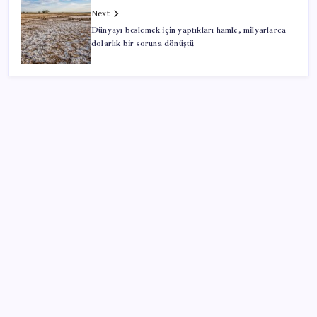
Next
Dünyayı beslemek için yaptıkları hamle, milyarlarca
dolarlık bir soruna dönüştü
SON YAZILAR
Apple, MacBook Air’da sorunlar yaşıyor
Ankara’da devre mülk dolandırıcılığı operasyonu: 25
gözaltı
Borsa çöküşünden tarihi rekorlara: Microsoft’tan