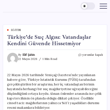
Skip
to
content
EĞITIM
Türkiye’de Suç Algısı: Vatandaşlar
Kendini Güvende Hissetmiyor
Türkiye’de
By
Elif Şahin
yorumlar kapalı
Suç
22 Mayıs 2026
1 Min Read
Algısı:
Vatandaşlar
Kendini
22 Mayıs 2026 tarihinde Yeniçağ Gazetesi’nde yayınlanan
Güvende
habere göre, Türkiye İstatistik Kurumu (TÜİK) tarafından
Hissetmiyor
için
gerçekleştirilen bir araştırma, her üç vatandaştan birinin
hayatında herhangi bir suç mağduriyetine uğrayabileceğini
düşündüğünü ortaya koydu. Alınan önlemler arasında ise çelik
kapı tercihinin ön planda olduğu dikkat çekiyor. Özellikle
cinsel taciz mağdurlarının yalnızca %11’i yaşadıkları durumu
resmi makamlara bildiriyor.