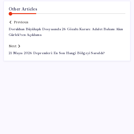
Other Articles
Previous
Dorukhan Büyükışık Dosyasında 26 Gözaltı Kararı: Adalet Bakanı Akın
Gürlek’ten Açıklama
Next
21 Mayıs 2026 Depremleri: En Son Hangi Bölgeyi Sarsıldı?
SON YAZILAR
Apple, MacBook Air’da sorunlar yaşıyor