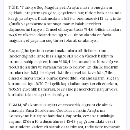
TÜİK, “Türkiye Suç Mağduriyeti Araştırması” sonuçlarını
açıkladı. Araştırmaya göre, çeşitlenen suç türleri halk arasında
kaygı yaratıyor. Katılımcıların %29’u, önümüzdeki 12 ay içinde
günlük yaşamlarında bir suça maruz kalabilecekleri
düşüncesini taşıyor. Cinsel olmayan taciz %4,6, bilişim suçları
%3,5 ve tüketici dolandırıcılığı %2,8 ile bu alanda en fazla
mağduriyet yaşanan suç türleri olarak sıralanıyor.
Suç mağduriyetinin resmi makamlara bildirilme oranı
incelendiğinde, araç hırsızlığı %81,3 ile en yüksek bildirim
oranına sahip suçken; bunu %68,4 ile motosiklet hırsızlığı ve
%53,3 ile saldırı ve yaralanma takip ediyor. En düşük bildirim
oranları ise %5,1 ile rüşvet, %11 ile cinsel taciz ve %14,7 ile
cinsel olmayan taciz olarak kaydedildi. Vatandaşların, suçtan
korunmak için %70,7’si çelik kapı kullanmayı tercih ederken,
%35,5’i güvenlik kamerası, %28’i ise pencerelere panjur veya
korkuluk taktırmayı tercih ediyor.
TBMM, söz konusu suçları ve cezasızlık algısını ele almak
amacıyla Suça Sürüklenen Çocuklara İlişkin Araştırma
Komisyonu bir rapor hazırladı. Raporda, ceza sorumluluğu
yaşının 12’den 10’a düşürülmesi, 15-18 yaş grubundaki cezai
indirimlerin kademeli olarak daraltılması, tedbirlere uymayan