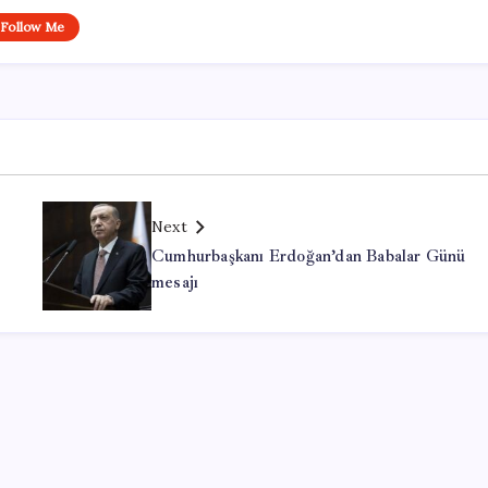
Follow Me
Next
Cumhurbaşkanı Erdoğan’dan Babalar Günü
mesajı
Office Lisans Satın Al