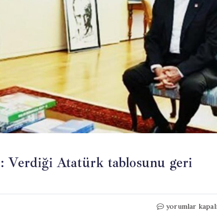
: Verdiği Atatürk tablosunu geri
Ünlü
yorumlar kapal
Ressam’dan