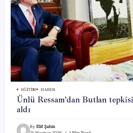
EĞITIM
HABER
Ünlü Ressam’dan Butlan tepkisi
aldı
By
Elif Şahin
21 Haziran 2026
1 Min Read