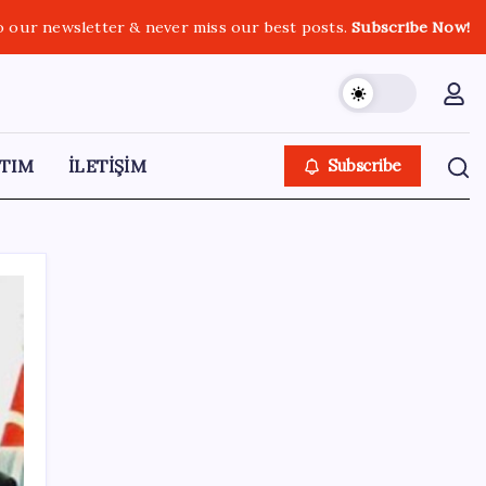
o our newsletter & never miss our best posts.
Subscribe Now!
TIM
İLETİŞİM
Subscribe
SON YAZILAR
Apple, MacBook Air’da sorunlar yaşıyor