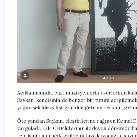
Açıklamasında, bazı müzisyenlerin eserlerinin kullan
Saykan, kendisinin de benzer bir tutum sergilemek 
yoğun şekilde çalıştığını dile getiren ressam, gel
Öte yandan Saykan, eleştirilerine rağmen Kemal Kı
vurguladı. Eski CHP liderinin ilerleyen dönemde h
tepkisini daha açık şekilde ortaya koyacağını sav