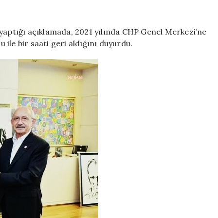
Butlan
tepkisi:
Verdiği
ptığı açıklamada, 2021 yılında CHP Genel Merkezi’ne
Atatürk
u ile bir saati geri aldığını duyurdu.
tablosunu
geri
aldı
için