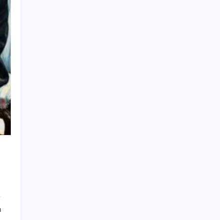
Ankara’da devre mülk dolandırıcılığı
operasyonu: 25 gözaltı
Borsa çöküşünden tarihi rekorlara:
Microsoft’tan süper uygulama hamlesi
ABD’den İsrail’e Gazze uyarısı: Trump çok
hayal kırıklığına uğrar
Meteoroloji açıkladı: 31 Temmuz 2026 hava
durumu raporu… Bugün hava nasıl olacak?
İzmir Ekonomi’de ‘kişiselleştirilmiş eğitim’:
‘Üniversitelerin sorumluluğu gençleri
geleceğe hazırlamak’
YENİ Parti 60 ilde örgütlenmeyi tamamladı
Osmaniye Dervişiye köylüleri: Mahkeme
kararına rağmen ormanda katliam
yapıyorlar
Büyükşehir Belediye Başkanı Bozbey’in de
yargılandığı davada 16 tahliye, 21 tutukluluğa
ı
devam kararı