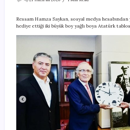
Ressam Hamza Saykan, sosyal medya hesabından ya
hediye ettiği iki büyük boy yağlı boya Atatürk tablos