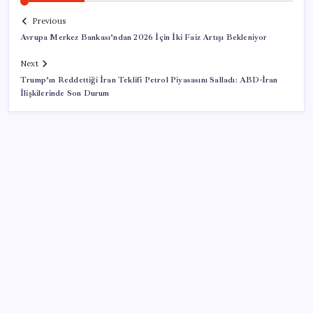
Previous
Avrupa Merkez Bankası’ndan 2026 İçin İki Faiz Artışı Bekleniyor
Next
Trump’ın Reddettiği İran Teklifi Petrol Piyasasını Salladı: ABD-İran
İlişkilerinde Son Durum
SON YAZILAR
İklim zirvesi de milyarlar yutacak
Piyasaların merakla beklediği veri açıklandı: Altın ve