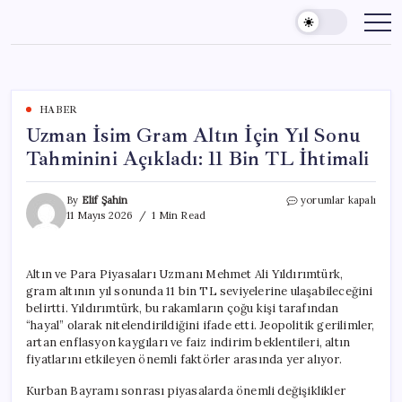
Skip
to
content
HABER
Uzman İsim Gram Altın İçin Yıl Sonu
Tahminini Açıkladı: 11 Bin TL İhtimali
Uzman
By
Elif Şahin
yorumlar kapalı
İsim
11 Mayıs 2026
1 Min Read
Gram
Altın
İçin
Altın ve Para Piyasaları Uzmanı Mehmet Ali Yıldırımtürk,
Yıl
gram altının yıl sonunda 11 bin TL seviyelerine ulaşabileceğini
Sonu
Tahminini
belirtti. Yıldırımtürk, bu rakamların çoğu kişi tarafından
Açıkladı:
“hayal” olarak nitelendirildiğini ifade etti. Jeopolitik gerilimler,
11
artan enflasyon kaygıları ve faiz indirim beklentileri, altın
Bin
fiyatlarını etkileyen önemli faktörler arasında yer alıyor.
TL
İhtimali
Kurban Bayramı sonrası piyasalarda önemli değişiklikler
için