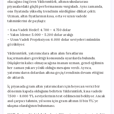
olacağını öngören Yıldırımtürk, altının uluslararası
piyasalardaki güçlü performansını vurguladı. Aynı zamanda,
ons fiyatında yükseliş trendinin sürdüğüne dikkat çekti.
Uzman, altın fiyatlarının kısa, orta ve uzun vadede
tahminlerini de paylaştı:
– Kısa Vadeli Hedef: 4.700 – 4.750 dolar
– Yakın İzleme: 5.000 – 5.200 dolar aralığı
– Uzun Vadeli Projeksiyon: 6.000 dolar seviyeleri mümkün
gözüküyor.
Yıldırımtürk, yatırımcılara altın alım fırsatlarını
kaçırmamaları gerektiği konusunda uyarılarda bulundu.
Düşüşlerin kalıcı olmayacağına inanan uzman, genel eğilimin
her zaman yukarı yönlü olduğu mesajını verdi. Ayrıca,
yatırımcıların dolardan altına geçiş trendinin devam ettiğini
de aktardı.
İç piyasada gram altın yatırımcıları için heyecan verici bir
dönemin kapıda olduğunu belirten Yıldırımtürk, kısa vadede
7.500 – 8.000 TL seviyelerinin test edilmesini bekliyor. Ancak
asıl çarpıcı tahmin, yıl sonu için gram altının 11 bin TL’ye
ulaşma olasılığının bulunması.