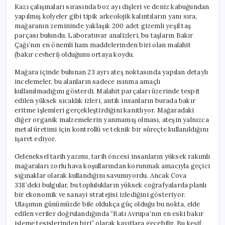
Kazı çalışmaları sırasında boz ayı dişleri ve deniz kabuğundan
yapılmış kolyeler gibi tipik arkeolojik kalıntıların yanı sıra,
mağaranın zemininde yaklaşık 200 adet gizemli yeşil taş
parçası bulundu. Laboratuvar analizleri, bu taşların Bakır
Çağı’nın en önemli ham maddelerinden biri olan malahit
(bakır cevheri) olduğunu ortaya koydu.
Mağara içinde bulunan 23 ayrı ateş noktasında yapılan detaylı
incelemeler, bu alanların sadece ısınma amaçlı
kullanılmadığını gösterdi. Malahit parçaları üzerinde tespit
edilen yüksek sıcaklık izleri, antik insanların burada bakır
eritme işlemleri gerçekleştirdiğini kanıtlıyor. Mağaradaki
diğer organik malzemelerin yanmamış olması, ateşin yalnızca
metal üretimi için kontrollü ve teknik bir süreçte kullanıldığını
işaret ediyor.
Geleneksel tarih yazımı, tarih öncesi insanların yüksek rakımlı
mağaraları zorlu hava koşullarından korunmak amacıyla geçici
sığınaklar olarak kullandığını savunuyordu. Ancak Cova
338’deki bulgular, bu toplulukların yüksek coğrafyalarda planlı
bir ekonomik ve sanayi stratejisi izlediğini gösteriyor.
Ulaşımın günümüzde bile oldukça güç olduğu bu nokta, elde
edilen veriler doğrulandığında “Batı Avrupa’nın en eski bakır
işleme tesislerinden biri” olarak kayıtlara geçebilir. Bu keşif,