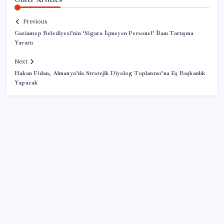
Previous
Gaziantep Belediyesi’nin ‘Sigara İçmeyen Personel’ İlanı Tartışma
Yarattı
Next
Hakan Fidan, Almanya’da Stratejik Diyalog Toplantısı’na Eş Başkanlık
Yapacak
SON YAZILAR
Apple, MacBook Air’da sorunlar yaşıyor