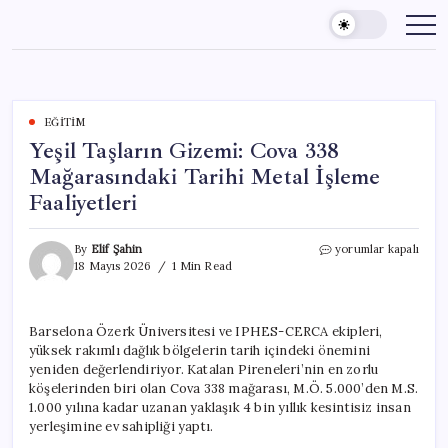
Skip
to
content
EĞITIM
Yeşil Taşların Gizemi: Cova 338
Mağarasındaki Tarihi Metal İşleme
Faaliyetleri
Yeşil
By
Elif Şahin
yorumlar kapalı
Taşların
18 Mayıs 2026
1 Min Read
Gizemi:
Cova
338
Barselona Özerk Üniversitesi ve IPHES-CERCA ekipleri,
Mağarasındaki
yüksek rakımlı dağlık bölgelerin tarih içindeki önemini
Tarihi
Metal
yeniden değerlendiriyor. Katalan Pireneleri’nin en zorlu
İşleme
köşelerinden biri olan Cova 338 mağarası, M.Ö. 5.000’den M.S.
Faaliyetleri
1.000 yılına kadar uzanan yaklaşık 4 bin yıllık kesintisiz insan
için
yerleşimine ev sahipliği yaptı.