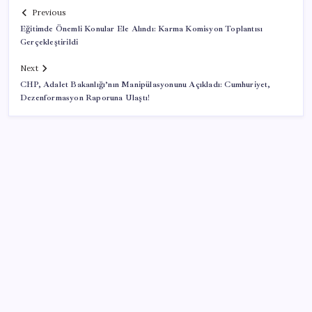
Previous
Eğitimde Önemli Konular Ele Alındı: Karma Komisyon Toplantısı
Gerçekleştirildi
Next
CHP, Adalet Bakanlığı’nın Manipülasyonunu Açıkladı: Cumhuriyet,
Dezenformasyon Raporuna Ulaştı!
SON YAZILAR
Apple, MacBook Air’da sorunlar yaşıyor
Ankara’da devre mülk dolandırıcılığı operasyonu: 25