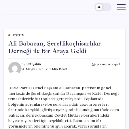
Skip
to
content
EĞITIM
Ali Babacan, Şereflikoçhisarlılar
Derneği ile Bir Araya Geldi
Ali
By
Elif Şahin
yorumlar kapalı
Babacan,
14 Mayıs 2026
1 Min Read
Şereflikoçhisarlılar
Derneği
ile
DEVA Partisi Genel Başkanı Ali Babacan, partisinin genel
Bir
merkezinde Şereflikoçhisarlılar Dayanışma ve Kültür Derneği
Araya
Geldi
temsilcileriyle bir toplantı gerçekleştirdi. Toplantıda,
için
bölgenin sorunları ve bu sorunlara dair çözüm önerileri
üzerinde karşılıklı görüş alışverişinde bulunduğunu ifade eden
Babacan, dernek başkanı Cevdet Mutlu ve beraberindeki
heyete ziyaretleri için teşekkür etti. Babacan, bu tür
görüşmelerin önemine vurgu yaparak, yerel sorunların