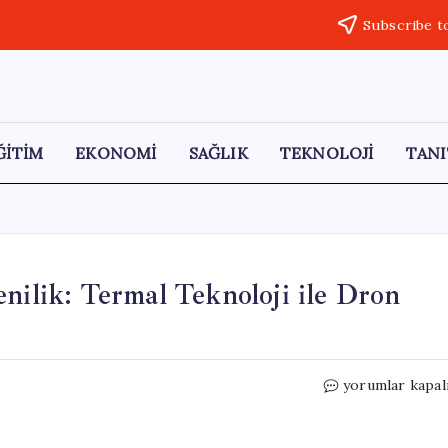
Subscribe t
ĞİTİM
EKONOMİ
SAĞLIK
TEKNOLOJİ
TANI
nilik: Termal Teknoloji ile Dron
Artvin’de
yorumlar kapal
Sınır
Güvenliğinde
Yenilik: