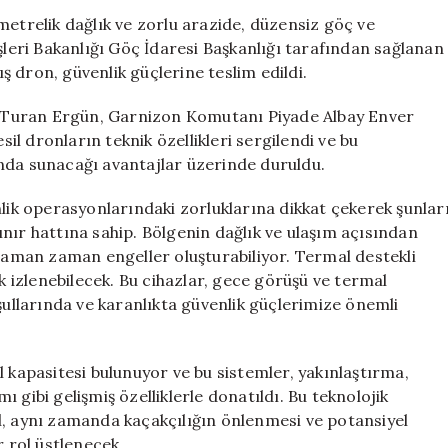
Termal
metrelik dağlık ve zorlu arazide, düzensiz göç ve
Teknoloji
şleri Bakanlığı Göç İdaresi Başkanlığı tarafından sağlanan
ile
 dron, güvenlik güçlerine teslim edildi.
Dron
Desteği
li Turan Ergün, Garnizon Komutanı Piyade Albay Enver
için
sil dronların teknik özellikleri sergilendi ve bu
arında sunacağı avantajlar üzerinde duruldu.
nlik operasyonlarındaki zorluklarına dikkat çekerek şunlar
 sınır hattına sahip. Bölgenin dağlık ve ulaşım açısından
 zaman zaman engeller oluşturabiliyor. Termal destekli
ak izlenebilecek. Bu cihazlar, gece görüşü ve termal
şullarında ve karanlıkta güvenlik güçlerimize önemli
l kapasitesi bulunuyor ve bu sistemler, yakınlaştırma,
 gibi gelişmiş özelliklerle donatıldı. Bu teknolojik
l, aynı zamanda kaçakçılığın önlenmesi ve potansiyel
r rol üstlenecek.