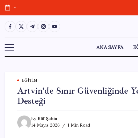
Skip
-
to
content
https://www.facebook.com/
https://twitter.com/
https://t.me/
https://www.instagram.com/
https://youtube.com/
ANA SAYFA
E
EĞITIM
Artvin’de Sınır Güvenliğinde Ye
Desteği
By
Elif Şahin
14 Mayıs 2026
1 Min Read