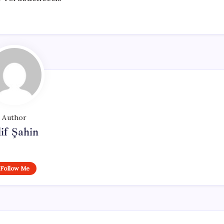
Author
if Şahin
Follow Me