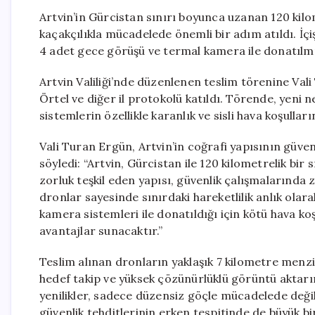
Artvin’in Gürcistan sınırı boyunca uzanan 120 kilo
kaçakçılıkla mücadelede önemli bir adım atıldı. İçi
4 adet gece görüşü ve termal kamera ile donatılmış
Artvin Valiliği’nde düzenlenen teslim törenine Va
Örtel ve diğer il protokolü katıldı. Törende, yeni ne
sistemlerin özellikle karanlık ve sisli hava koşull
Vali Turan Ergün, Artvin’in coğrafi yapısının güve
söyledi: “Artvin, Gürcistan ile 120 kilometrelik bir
zorluk teşkil eden yapısı, güvenlik çalışmalarında
dronlar sayesinde sınırdaki hareketlilik anlık olar
kamera sistemleri ile donatıldığı için kötü hava ko
avantajlar sunacaktır.”
Teslim alınan dronların yaklaşık 7 kilometre menzi
hedef takip ve yüksek çözünürlüklü görüntü aktarımı
yenilikler, sadece düzensiz göçle mücadelede deği
güvenlik tehditlerinin erken tespitinde de büyük bi