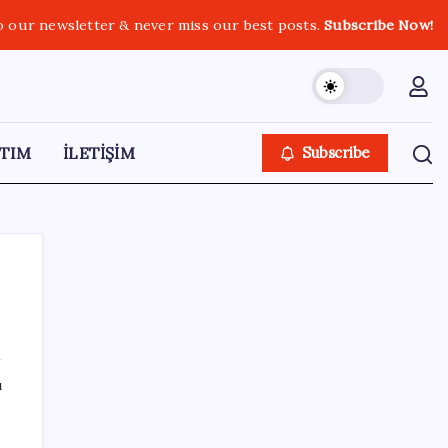
o our newsletter & never miss our best posts.
Subscribe Now!
TIM
İLETİŞİM
Subscribe
SON YAZILAR
ı
Piyasaların merakla beklediği veri açıklandı:
Altın ve gümüş fiyatları uçuşa geçti