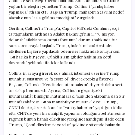
Collins’e sert eleştirilerde bulundu. Son zamanlarda CNN’e
Dille
yoğun bir eleştiri yönelten Trump, Collins’i “yanlış haber
Eleştirdi
için
yapmakla” itham etti. Başkan Trump, muhabirin tavrını hedef
alarak onun “asla gülümsemediğini” vurguladı.
Gerilim, Collins’in Trump’a, Capitol Hill’deki Cumhuriyetçi
tartışmaların ardından Adalet Bakanlığı’nın 1,776 milyon
dolarlık “silahlanma karşıtı fonunun” durumu hakkında bir
soru sormasıyla başladı. Trump, hukuk mücadelesinden
etkilenen kişilere yapılacak ödemeler hakkında konuşurken,
“Bu harika bir şeydi. Çünkü sizin gibiler halkımıza kötü
davrandı” şeklinde ifadeler kullandı.
Collins’in araya girerek söz almak istemesi üzerine Trump,
muhabiri susturdu ve “Sessiz ol” diyerek tepki gösterdi.
Başkan, Collins’e “Kendinden utanmalısın” diyerek daha sert
bir üslup benimsedi. Ayrıca, Collins’in geçmişteki
muhafazakâr kimliğini hatırlatarak, “Eskiden Alabama’dan bir
muhafazakârdın. Buna inanabiliyor musun?” dedi. Trump,
CNN’i de eleştirerek, kanalın “yanlış haberler” yaptığını iddia
etti. CNN’de yeni bir sahiplik yapısının olduğunu belirtmesine
rağmen bunun kanalı düzeltmeyeceğine inandığını ifade eden
Trump, “Çöpü düzeltmek zordur” şeklinde sitemde bulundu.