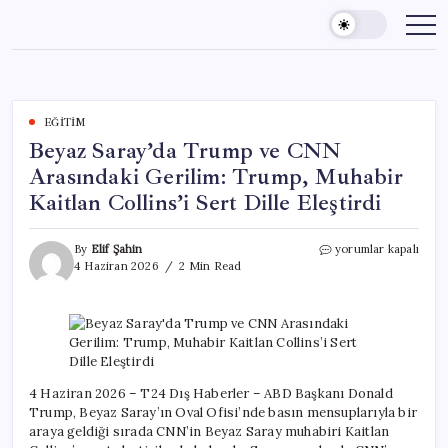
Skip
to
content
EĞITIM
Beyaz Saray’da Trump ve CNN
Arasındaki Gerilim: Trump, Muhabir
Kaitlan Collins’i Sert Dille Eleştirdi
Beyaz
By
Elif Şahin
yorumlar kapalı
Saray’da
4 Haziran 2026
2 Min Read
Trump
ve
CNN
Arasındaki
Gerilim:
Trump,
Muhabir
4 Haziran 2026 – T24 Dış Haberler – ABD Başkanı Donald
Kaitlan
Trump, Beyaz Saray’ın Oval Ofisi’nde basın mensuplarıyla bir
Collins’i
araya geldiği sırada CNN’in Beyaz Saray muhabiri Kaitlan
Sert