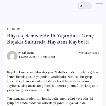
Skip
to
content
EĞITIM
Büyükçekmece’de 15 Yaşındaki Genç
Bıçaklı Saldırıda Hayatını Kaybetti
Büyükçekmece’de
By
Elif Şahin
yorumlar kapalı
15
14 Mayıs 2026
1 Min Read
Yaşındaki
Genç
Bıçaklı
Büyükçekmece’nin Muratçeşme Mahallesi’nde meydana gelen
Saldırıda
üzücü bir olayda, 15 yaşındaki Abdülbaki Demirel, bir grup
Hayatını
Kaybetti
arasında çıkan kavgada defalarca bıçaklanarak hayatını
için
kaybetti. Olay anına ait güvenlik kamera görüntüleri, kavganın
şiddetini gözler önüne serdi.
Tartışmanın nedeninin henüz belirlenemediği kavgada, iki
grup arasında ciddi bir arbede yaşandı. Bıçakların da