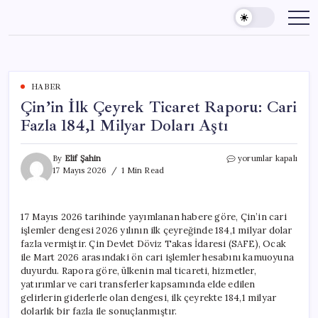
Skip
to
content
HABER
Çin’in İlk Çeyrek Ticaret Raporu: Cari
Fazla 184,1 Milyar Doları Aştı
Çin’in
By
Elif Şahin
yorumlar kapalı
İlk
17 Mayıs 2026
1 Min Read
Çeyrek
Ticaret
Raporu:
17 Mayıs 2026 tarihinde yayımlanan habere göre, Çin’in cari
Cari
işlemler dengesi 2026 yılının ilk çeyreğinde 184,1 milyar dolar
Fazla
184,1
fazla vermiştir. Çin Devlet Döviz Takas İdaresi (SAFE), Ocak
Milyar
ile Mart 2026 arasındaki ön cari işlemler hesabını kamuoyuna
Doları
duyurdu. Rapora göre, ülkenin mal ticareti, hizmetler,
Aştı
yatırımlar ve cari transferler kapsamında elde edilen
için
gelirlerin giderlerle olan dengesi, ilk çeyrekte 184,1 milyar
dolarlık bir fazla ile sonuçlanmıştır.