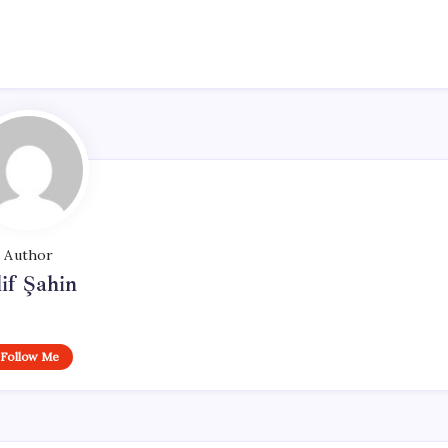
Author
if Şahin
Follow Me