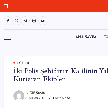
Skip
-
to
content
https://www.facebook.com/
https://twitter.com/
https://t.me/
https://www.instagram.com/
https://youtube.com/
ANA SAYFA
E
EĞITIM
İki Polis Şehidinin Katilinin 
Kurtaran Ekipler
By
Elif Şahin
17 Mayıs 2026
1 Min Read