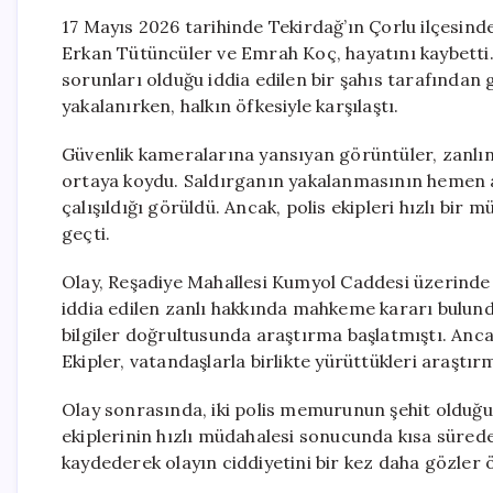
17 Mayıs 2026 tarihinde Tekirdağ’ın Çorlu ilçesind
Erkan Tütüncüler ve Emrah Koç, hayatını kaybetti. 
sorunları olduğu iddia edilen bir şahıs tarafından g
yakalanırken, halkın öfkesiyle karşılaştı.
Güvenlik kameralarına yansıyan görüntüler, zanlının
ortaya koydu. Saldırganın yakalanmasının hemen ar
çalışıldığı görüldü. Ancak, polis ekipleri hızlı bir 
geçti.
Olay, Reşadiye Mahallesi Kumyol Caddesi üzerinde y
iddia edilen zanlı hakkında mahkeme kararı bulundu
bilgiler doğrultusunda araştırma başlatmıştı. Anca
Ekipler, vatandaşlarla birlikte yürüttükleri araştı
Olay sonrasında, iki polis memurunun şehit olduğu 
ekiplerinin hızlı müdahalesi sonucunda kısa sürede
kaydederek olayın ciddiyetini bir kez daha gözler 