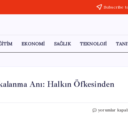
Subscribe t
ĞİTİM
EKONOMİ
SAĞLIK
TEKNOLOJİ
TANI
Yakalanma Anı: Halkın Öfkesinden
İki
yorumlar kapal
Polis
Şehidinin
Katilinin