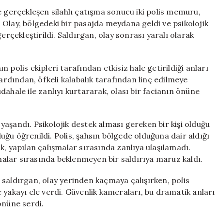
Yakalanma
e gerçekleşen silahlı çatışma sonucu iki polis memuru,
Anı:
Olay, bölgedeki bir pasajda meydana geldi ve psikolojik
Halkın
erçekleştirildi. Saldırgan, olay sonrası yaralı olarak
Öfkesinden
Kurtaran
Ekipler
 polis ekipleri tarafından etkisiz hale getirildiği anları
için
dından, öfkeli kalabalık tarafından linç edilmeye
müdahale ile zanlıyı kurtararak, olası bir facianın önüne
aşandı. Psikolojik destek alması gereken bir kişi olduğu
ğu öğrenildi. Polis, şahsın bölgede olduğuna dair aldığı
k, yapılan çalışmalar sırasında zanlıya ulaşılamadı.
rmalar sırasında beklenmeyen bir saldırıya maruz kaldı.
saldırgan, olay yerinden kaçmaya çalışırken, polis
 yakayı ele verdi. Güvenlik kameraları, bu dramatik anları
önüne serdi.