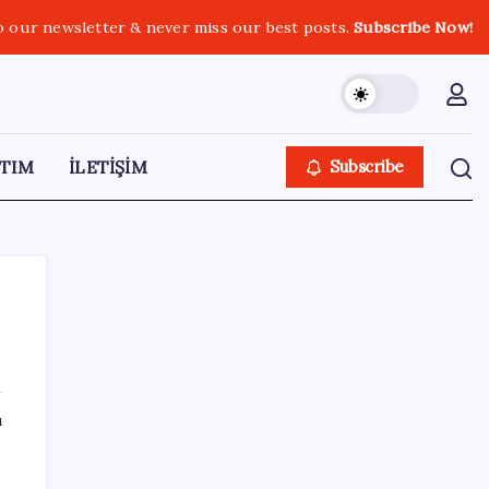
o our newsletter & never miss our best posts.
Subscribe Now!
TIM
İLETİŞİM
Subscribe
SON YAZILAR
ı
Apple, MacBook Air’da sorunlar yaşıyor