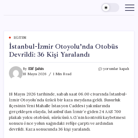
Skip
to
content
EĞITIM
İstanbul-İzmir Otoyolu’nda Otobüs
Devrildi: 36 Kişi Yaralandı
İstanbul-
By
Elif Şahin
yorumlar kapalı
İzmir
18 Mayıs 2026
1 Min Read
Otoyolu’nda
Otobüs
Devrildi:
18 Mayıs 2026 tarihinde, sabah saat 06.00 civarında İstanbul-
36
İzmir Otoyolu’nda üzücü bir kaza meydana geldi. Susurluk
Kişi
Yaralandı
ilçesinin Yeni Mahalle İstasyon Caddesi yakınlarında
için
gerçekleşen olayda, İstanbul’dan İzmir’e giden 24 AAS 700
plakalı yolcu otobüsü, sürücüsü A.G.’nin kontrolü kaybetmesi
sonucu önce yolun sağındaki refüje çarptı ve ardından
devrildi. Kaza sonucunda 36 kişi yaralandı.