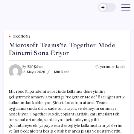
Skip
to
content
EKONOMI
Microsoft Teams’te Together Mode
Dönemi Sona Eriyor
Microsoft
By
Elif Şahin
yorumlar kapalı
Teams’te
18 Mayıs 2026
1 Min Read
Together
Mode
Dönemi
Microsoft, pandemi sürecinde kullanıcı deneyimini
Sona
geliştirmek amacıyla tanıttığı “Together Mode” özelliğini artık
Eriyor
için
kullanımdan kaldırıyor. Şirket, bu adımı atarak Teams
uygulamasında daha sade bir arayüz ve deneyim sunmayı
hedefliyor. Together Mode, toplantılardaki katılımcıları tek
bir sanal ortamda, sanki aynı mekandaymış gibi
görüntüleyerek, yapay zeka desteğiyle kullanıcıların yüzlerini
ve üst bedenlerini kesip ortak bir arka plana yerleştiriyordu.