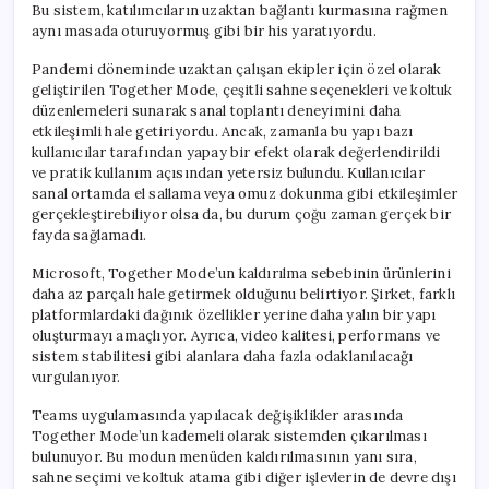
Bu sistem, katılımcıların uzaktan bağlantı kurmasına rağmen
aynı masada oturuyormuş gibi bir his yaratıyordu.
Pandemi döneminde uzaktan çalışan ekipler için özel olarak
geliştirilen Together Mode, çeşitli sahne seçenekleri ve koltuk
düzenlemeleri sunarak sanal toplantı deneyimini daha
etkileşimli hale getiriyordu. Ancak, zamanla bu yapı bazı
kullanıcılar tarafından yapay bir efekt olarak değerlendirildi
ve pratik kullanım açısından yetersiz bulundu. Kullanıcılar
sanal ortamda el sallama veya omuz dokunma gibi etkileşimler
gerçekleştirebiliyor olsa da, bu durum çoğu zaman gerçek bir
fayda sağlamadı.
Microsoft, Together Mode’un kaldırılma sebebinin ürünlerini
daha az parçalı hale getirmek olduğunu belirtiyor. Şirket, farklı
platformlardaki dağınık özellikler yerine daha yalın bir yapı
oluşturmayı amaçlıyor. Ayrıca, video kalitesi, performans ve
sistem stabilitesi gibi alanlara daha fazla odaklanılacağı
vurgulanıyor.
Teams uygulamasında yapılacak değişiklikler arasında
Together Mode’un kademeli olarak sistemden çıkarılması
bulunuyor. Bu modun menüden kaldırılmasının yanı sıra,
sahne seçimi ve koltuk atama gibi diğer işlevlerin de devre dışı