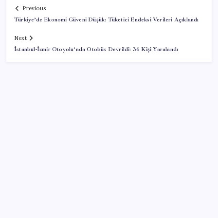
Previous
Türkiye’de Ekonomi Güveni Düşük: Tüketici Endeksi Verileri Açıklandı
Next
İstanbul-İzmir Otoyolu’nda Otobüs Devrildi: 36 Kişi Yaralandı
SON YAZILAR
Apple, MacBook Air’da sorunlar yaşıyor
Ankara’da devre mülk dolandırıcılığı operasyonu: 25
gözaltı