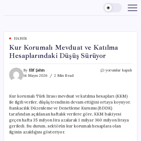
Skip
to
content
HABER
Kur Korumalı Mevduat ve Katılma
Hesaplarındaki Düşüş Sürüyor
Kur
By
Elif Şahin
yorumlar kapalı
Korumalı
14 Mayıs 2026
2 Min Read
Mevduat
ve
Katılma
Kur korumalı Türk lirası mevduat ve katılma hesapları (KKM)
Hesaplarındaki
ile ilgili veriler, düşüş trendinin devam ettiğini ortaya koyuyor.
Düşüş
Sürüyor
Bankacılık Düzenleme ve Denetleme Kurumu (BDDK)
için
tarafından açıklanan haftalık verilere göre, KKM bakiyesi
geçen hafta 35 milyon lira azalarak 1 milyar 360 milyon liraya
geriledi. Bu durum, sektörün kur korumalı hesaplara olan
ilginin azaldığını gösteriyor.