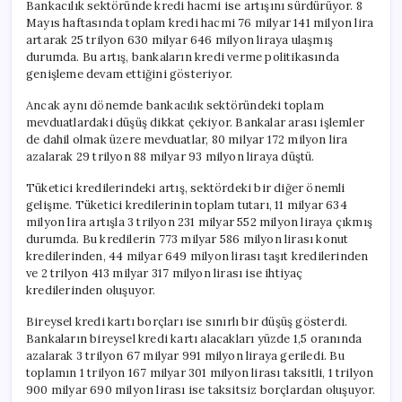
Bankacılık sektöründe kredi hacmi ise artışını sürdürüyor. 8
Mayıs haftasında toplam kredi hacmi 76 milyar 141 milyon lira
artarak 25 trilyon 630 milyar 646 milyon liraya ulaşmış
durumda. Bu artış, bankaların kredi verme politikasında
genişleme devam ettiğini gösteriyor.
Ancak aynı dönemde bankacılık sektöründeki toplam
mevduatlardaki düşüş dikkat çekiyor. Bankalar arası işlemler
de dahil olmak üzere mevduatlar, 80 milyar 172 milyon lira
azalarak 29 trilyon 88 milyar 93 milyon liraya düştü.
Tüketici kredilerindeki artış, sektördeki bir diğer önemli
gelişme. Tüketici kredilerinin toplam tutarı, 11 milyar 634
milyon lira artışla 3 trilyon 231 milyar 552 milyon liraya çıkmış
durumda. Bu kredilerin 773 milyar 586 milyon lirası konut
kredilerinden, 44 milyar 649 milyon lirası taşıt kredilerinden
ve 2 trilyon 413 milyar 317 milyon lirası ise ihtiyaç
kredilerinden oluşuyor.
Bireysel kredi kartı borçları ise sınırlı bir düşüş gösterdi.
Bankaların bireysel kredi kartı alacakları yüzde 1,5 oranında
azalarak 3 trilyon 67 milyar 991 milyon liraya geriledi. Bu
toplamın 1 trilyon 167 milyar 301 milyon lirası taksitli, 1 trilyon
900 milyar 690 milyon lirası ise taksitsiz borçlardan oluşuyor.