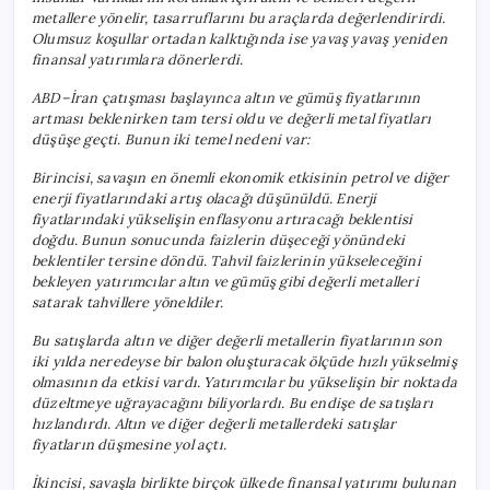
metallere yönelir, tasarruflarını bu araçlarda değerlendirirdi.
Olumsuz koşullar ortadan kalktığında ise yavaş yavaş yeniden
finansal yatırımlara dönerlerdi.
ABD–İran çatışması başlayınca altın ve gümüş fiyatlarının
artması beklenirken tam tersi oldu ve değerli metal fiyatları
düşüşe geçti. Bunun iki temel nedeni var:
Birincisi, savaşın en önemli ekonomik etkisinin petrol ve diğer
enerji fiyatlarındaki artış olacağı düşünüldü. Enerji
fiyatlarındaki yükselişin enflasyonu artıracağı beklentisi
doğdu. Bunun sonucunda faizlerin düşeceği yönündeki
beklentiler tersine döndü. Tahvil faizlerinin yükseleceğini
bekleyen yatırımcılar altın ve gümüş gibi değerli metalleri
satarak tahvillere yöneldiler.
Bu satışlarda altın ve diğer değerli metallerin fiyatlarının son
iki yılda neredeyse bir balon oluşturacak ölçüde hızlı yükselmiş
olmasının da etkisi vardı. Yatırımcılar bu yükselişin bir noktada
düzeltmeye uğrayacağını biliyorlardı. Bu endişe de satışları
hızlandırdı. Altın ve diğer değerli metallerdeki satışlar
fiyatların düşmesine yol açtı.
İkincisi, savaşla birlikte birçok ülkede finansal yatırımı bulunan