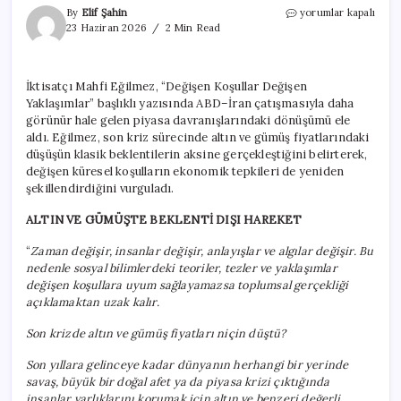
Mahfi
By
Elif Şahin
yorumlar kapalı
Eğilmez
23 Haziran 2026
2 Min Read
yaşanan
krizi
açıkladı:
İktisatçı Mahfi Eğilmez, “Değişen Koşullar Değişen
Altın
Yaklaşımlar” başlıklı yazısında ABD–İran çatışmasıyla daha
ve
gümüş
görünür hale gelen piyasa davranışlarındaki dönüşümü ele
fiyatları
aldı. Eğilmez, son kriz sürecinde altın ve gümüş fiyatlarındaki
niçin
düşüşün klasik beklentilerin aksine gerçekleştiğini belirterek,
düştü?
değişen küresel koşulların ekonomik tepkileri de yeniden
için
şekillendirdiğini vurguladı.
ALTIN VE GÜMÜŞTE BEKLENTİ DIŞI HAREKET
“
Zaman değişir, insanlar değişir, anlayışlar ve algılar değişir. Bu
nedenle sosyal bilimlerdeki teoriler, tezler ve yaklaşımlar
değişen koşullara uyum sağlayamazsa toplumsal gerçekliği
açıklamaktan uzak kalır.
Son krizde altın ve gümüş fiyatları niçin düştü?
Son yıllara gelinceye kadar dünyanın herhangi bir yerinde
savaş, büyük bir doğal afet ya da piyasa krizi çıktığında
insanlar varlıklarını korumak için altın ve benzeri değerli