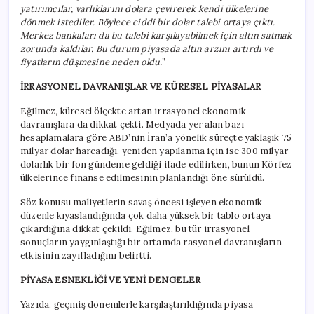
yatırımcılar, varlıklarını dolara çevirerek kendi ülkelerine
dönmek istediler. Böylece ciddi bir dolar talebi ortaya çıktı.
Merkez bankaları da bu talebi karşılayabilmek için altın satmak
zorunda kaldılar. Bu durum piyasada altın arzını artırdı ve
fiyatların düşmesine neden oldu.
”
İRRASYONEL DAVRANIŞLAR VE KÜRESEL PİYASALAR
Eğilmez, küresel ölçekte artan irrasyonel ekonomik
davranışlara da dikkat çekti. Medyada yer alan bazı
hesaplamalara göre ABD’nin İran’a yönelik süreçte yaklaşık 75
milyar dolar harcadığı, yeniden yapılanma için ise 300 milyar
dolarlık bir fon gündeme geldiği ifade edilirken, bunun Körfez
ülkelerince finanse edilmesinin planlandığı öne sürüldü.
Söz konusu maliyetlerin savaş öncesi işleyen ekonomik
düzenle kıyaslandığında çok daha yüksek bir tablo ortaya
çıkardığına dikkat çekildi. Eğilmez, bu tür irrasyonel
sonuçların yaygınlaştığı bir ortamda rasyonel davranışların
etkisinin zayıfladığını belirtti.
PİYASA ESNEKLİĞİ VE YENİ DENGELER
Yazıda, geçmiş dönemlerle karşılaştırıldığında piyasa