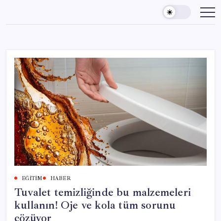
Skip
to
content
EĞITIM
HABER
Tuvalet temizliğinde bu malzemeleri
kullanın! Oje ve kola tüm sorunu
çözüyor