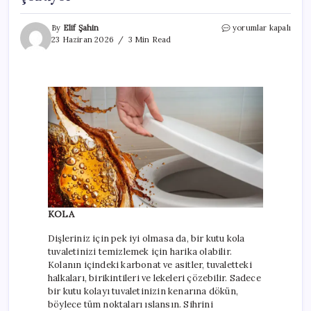
Tuvalet
By
Elif Şahin
yorumlar kapalı
temizliğinde
23 Haziran 2026
3 Min Read
bu
malzemeleri
kullanın!
Oje
ve
kola
tüm
sorunu
çözüyor
için
KOLA
Dişleriniz için pek iyi olmasa da, bir kutu kola
tuvaletinizi temizlemek için harika olabilir.
Kolanın içindeki karbonat ve asitler, tuvaletteki
halkaları, birikintileri ve lekeleri çözebilir. Sadece
bir kutu kolayı tuvaletinizin kenarına dökün,
böylece tüm noktaları ıslansın. Sihrini