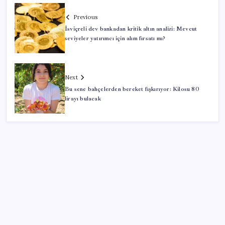
Previous
İsviçreli dev bankadan kritik altın analizi: Mevcut
seviyeler yatırımcı için alım fırsatı mı?
Next
Bu sene bahçelerden bereket fışkırıyor: Kilosu 80
lirayı bulacak
SON YAZILAR