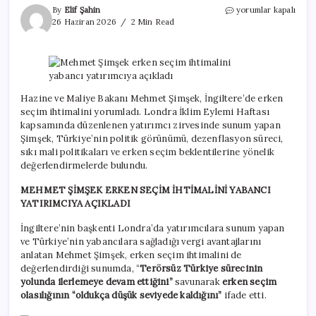
Mehmet
By
Elif Şahin
yorumlar kapalı
Şimşek
26 Haziran 2026
2 Min Read
erken
seçim
ihtimalini
yabancı
yatırımcıya
açıkladı
Hazine ve Maliye Bakanı Mehmet Şimşek, İngiltere’de erken
için
seçim ihtimalini yorumladı. Londra İklim Eylemi Haftası
kapsamında düzenlenen yatırımcı zirvesinde sunum yapan
Şimşek, Türkiye’nin politik görünümü, dezenflasyon süreci,
sıkı mali politikaları ve erken seçim beklentilerine yönelik
değerlendirmelerde bulundu.
MEHMET ŞİMŞEK ERKEN SEÇİM İHTİMALİNİ YABANCI
YATIRIMCIYA AÇIKLADI
İngiltere’nin başkenti Londra’da yatırımcılara sunum yapan
ve Türkiye’nin yabancılara sağladığı vergi avantajlarını
anlatan Mehmet Şimşek, erken seçim ihtimalini de
değerlendirdiği sunumda, “
Terörsüz Türkiye sürecinin
yolunda ilerlemeye devam ettiğini”
savunarak
erken seçim
olasılığının “oldukça düşük seviyede kaldığını”
ifade etti.