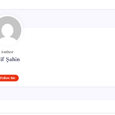
Author
if Şahin
Follow Me