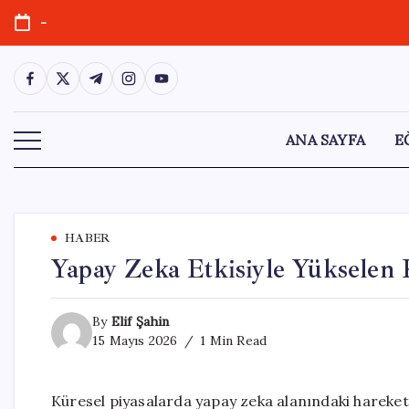
Skip
-
to
content
https://www.facebook.com/
https://twitter.com/
https://t.me/
https://www.instagram.com/
https://youtube.com/
ANA SAYFA
E
HABER
Yapay Zeka Etkisiyle Yükselen 
By
Elif Şahin
15 Mayıs 2026
1 Min Read
Küresel piyasalarda yapay zeka alanındaki hareketl