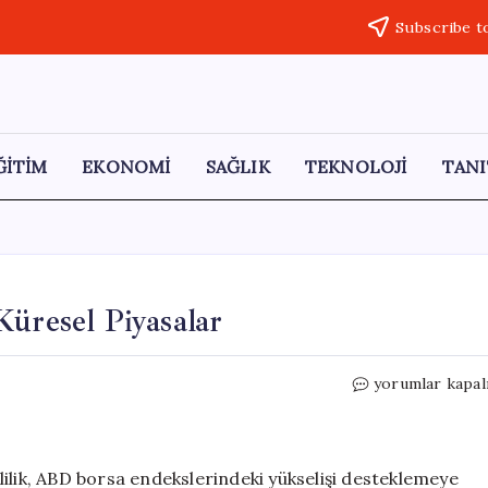
Subscribe t
ĞİTİM
EKONOMİ
SAĞLIK
TEKNOLOJİ
TANI
Küresel Piyasalar
Yapay
yorumlar kapal
Zeka
Etkisiyle
Yükselen
Küresel
ilik, ABD borsa endekslerindeki yükselişi desteklemeye