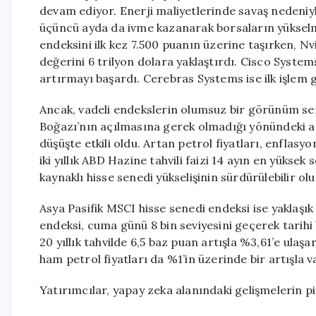
devam ediyor. Enerji maliyetlerinde savaş nedeniy
üçüncü ayda da ivme kazanarak borsaların yükselme
endeksini ilk kez 7.500 puanın üzerine taşırken, Nv
değerini 6 trilyon dolara yaklaştırdı. Cisco System
artırmayı başardı. Cerebras Systems ise ilk işlem g
Ancak, vadeli endekslerin olumsuz bir görünüm s
Boğazı’nın açılmasına gerek olmadığı yönündeki aç
düşüşte etkili oldu. Artan petrol fiyatları, enflasy
iki yıllık ABD Hazine tahvili faizi 14 ayın en yüksek
kaynaklı hisse senedi yükselişinin sürdürülebilir 
Asya Pasifik MSCI hisse senedi endeksi ise yaklaşı
endeksi, cuma günü 8 bin seviyesini geçerek tarihi bi
20 yıllık tahvilde 6,5 baz puan artışla %3,61’e ulaş
ham petrol fiyatları da %1’in üzerinde bir artışla v
Yatırımcılar, yapay zeka alanındaki gelişmelerin p