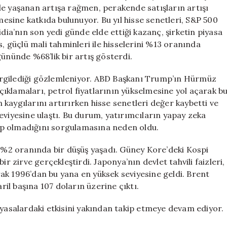
Piyasalar
le yaşanan artışa rağmen, perakende satışların artışı
için
sine katkıda bulunuyor. Bu yıl hisse senetleri, S&P 500
idia’nın son yedi günde elde ettiği kazanç, şirketin piyasa
s, güçlü mali tahminleri ile hisselerini %13 oranında
ününde %68’lik bir artış gösterdi.
ergilediği gözlemleniyor. ABD Başkanı Trump’ın Hürmüz
ıklamaları, petrol fiyatlarının yükselmesine yol açarak b
on kaygılarını artırırken hisse senetleri değer kaybetti ve
 seviyesine ulaştı. Bu durum, yatırımcıların yapay zeka
olup olmadığını sorgulamasına neden oldu.
k %2 oranında bir düşüş yaşadı. Güney Kore’deki Kospi
r zirve gerçekleştirdi. Japonya’nın devlet tahvili faizleri,
arak 1996’dan bu yana en yüksek seviyesine geldi. Brent
aril başına 107 doların üzerine çıktı.
iyasalardaki etkisini yakından takip etmeye devam ediyor.