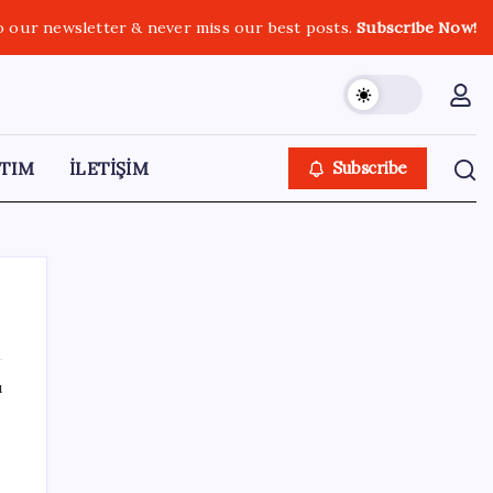
o our newsletter & never miss our best posts.
Subscribe Now!
TIM
İLETİŞİM
Subscribe
ı
SON YAZILAR
Apple, MacBook Air’da sorunlar yaşıyor