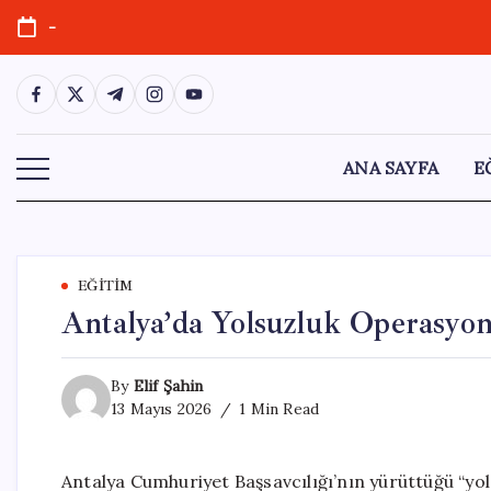
Skip
-
to
content
https://www.facebook.com/
https://twitter.com/
https://t.me/
https://www.instagram.com/
https://youtube.com/
ANA SAYFA
E
EĞITIM
Antalya’da Yolsuzluk Operasyon
By
Elif Şahin
13 Mayıs 2026
1 Min Read
Antalya Cumhuriyet Başsavcılığı’nın yürüttüğü “yo