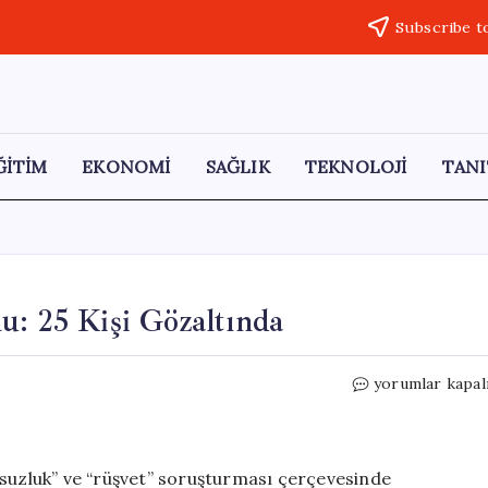
Subscribe t
ĞİTİM
EKONOMİ
SAĞLIK
TEKNOLOJİ
TANI
u: 25 Kişi Gözaltında
Antalya’da
yorumlar kapal
Yolsuzluk
Operasyonu:
25
Kişi
lsuzluk” ve “rüşvet” soruşturması çerçevesinde