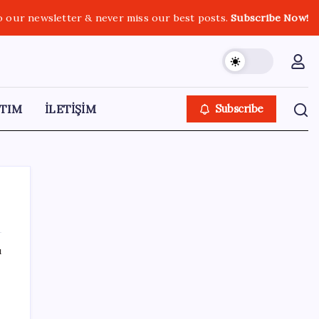
o our newsletter & never miss our best posts.
Subscribe Now!
TIM
İLETİŞİM
Subscribe
ı
SON YAZILAR
Apple, MacBook Air’da sorunlar yaşıyor