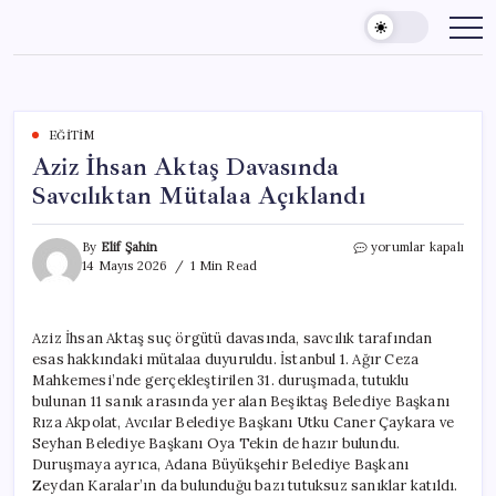
Skip
to
content
EĞITIM
Aziz İhsan Aktaş Davasında
Savcılıktan Mütalaa Açıklandı
Aziz
By
Elif Şahin
yorumlar kapalı
İhsan
14 Mayıs 2026
1 Min Read
Aktaş
Davasında
Savcılıktan
Aziz İhsan Aktaş suç örgütü davasında, savcılık tarafından
Mütalaa
esas hakkındaki mütalaa duyuruldu. İstanbul 1. Ağır Ceza
Açıklandı
için
Mahkemesi’nde gerçekleştirilen 31. duruşmada, tutuklu
bulunan 11 sanık arasında yer alan Beşiktaş Belediye Başkanı
Rıza Akpolat, Avcılar Belediye Başkanı Utku Caner Çaykara ve
Seyhan Belediye Başkanı Oya Tekin de hazır bulundu.
Duruşmaya ayrıca, Adana Büyükşehir Belediye Başkanı
Zeydan Karalar’ın da bulunduğu bazı tutuksuz sanıklar katıldı.