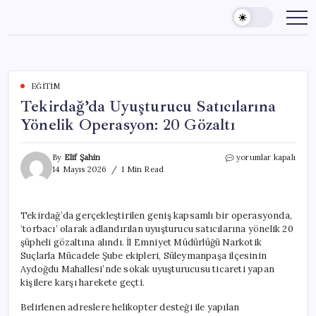
Skip
to
content
EĞITIM
Tekirdağ’da Uyuşturucu Satıcılarına
Yönelik Operasyon: 20 Gözaltı
Tekirdağ’da
By
Elif Şahin
yorumlar kapalı
Uyuşturucu
14 Mayıs 2026
1 Min Read
Satıcılarına
Yönelik
Operasyon:
Tekirdağ’da gerçekleştirilen geniş kapsamlı bir operasyonda,
20
‘torbacı’ olarak adlandırılan uyuşturucu satıcılarına yönelik 20
Gözaltı
için
şüpheli gözaltına alındı. İl Emniyet Müdürlüğü Narkotik
Suçlarla Mücadele Şube ekipleri, Süleymanpaşa ilçesinin
Aydoğdu Mahallesi’nde sokak uyuşturucusu ticareti yapan
kişilere karşı harekete geçti.
Belirlenen adreslere helikopter desteği ile yapılan