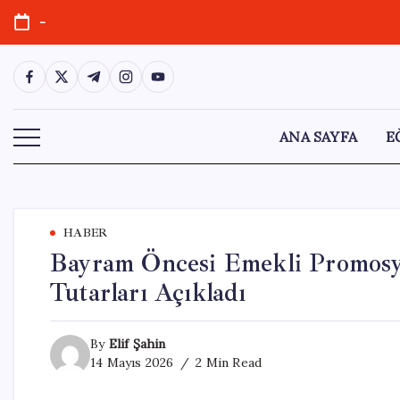
Skip
-
to
content
https://www.facebook.com/
https://twitter.com/
https://t.me/
https://www.instagram.com/
https://youtube.com/
ANA SAYFA
E
HABER
Bayram Öncesi Emekli Promosyo
Tutarları Açıkladı
By
Elif Şahin
14 Mayıs 2026
2 Min Read