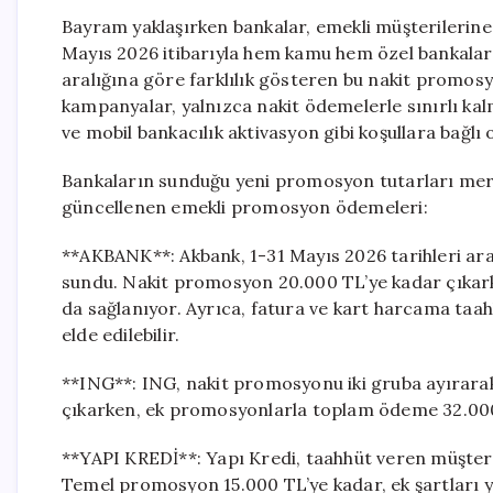
Bayram yaklaşırken bankalar, emekli müşterilerin
Mayıs 2026 itibarıyla hem kamu hem özel bankalard
aralığına göre farklılık gösteren bu nakit promosyo
kampanyalar, yalnızca nakit ödemelerle sınırlı kal
ve mobil bankacılık aktivasyon gibi koşullara bağlı
Bankaların sunduğu yeni promosyon tutarları merak 
güncellenen emekli promosyon ödemeleri:
**AKBANK**: Akbank, 1-31 Mayıs 2026 tarihleri aras
sundu. Nakit promosyon 20.000 TL’ye kadar çıkarke
da sağlanıyor. Ayrıca, fatura ve kart harcama taah
elde edilebilir.
**ING**: ING, nakit promosyonu iki gruba ayırara
çıkarken, ek promosyonlarla toplam ödeme 32.000 
**YAPI KREDİ**: Yapı Kredi, taahhüt veren müşte
Temel promosyon 15.000 TL’ye kadar, ek şartları y