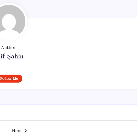
Author
if Şahin
Follow Me
Next