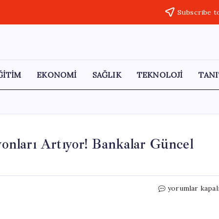
Subscribe t
ĞİTİM
EKONOMİ
SAĞLIK
TEKNOLOJİ
TANI
nları Artıyor! Bankalar Güncel
Bayram
yorumlar kapal
Öncesi
Emekli
Promosyonları