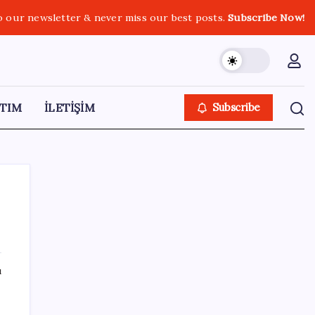
o our newsletter & never miss our best posts.
Subscribe Now!
TIM
İLETİŞİM
Subscribe
SON YAZILAR
ı
Apple, MacBook Air’da sorunlar yaşıyor