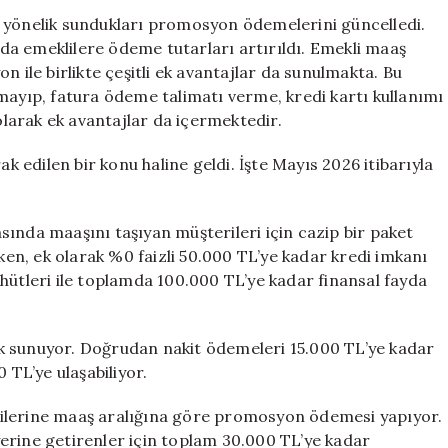
Artıyor!
e yönelik sundukları promosyon ödemelerini güncelledi.
Bankalar
a emeklilere ödeme tutarları artırıldı. Emekli maaş
Güncel
n ile birlikte çeşitli ek avantajlar da sunulmakta. Bu
Tutarları
mayıp, fatura ödeme talimatı verme, kredi kartı kullanımı
Açıkladı
 olarak ek avantajlar da içermektedir.
için
edilen bir konu haline geldi. İşte Mayıs 2026 itibarıyla
ında maaşını taşıyan müşterileri için cazip bir paket
n, ek olarak %0 faizli 50.000 TL’ye kadar kredi imkanı
hütleri ile toplamda 100.000 TL’ye kadar finansal fayda
k sunuyor. Doğrudan nakit ödemeleri 15.000 TL’ye kadar
TL’ye ulaşabiliyor.
rilerine maaş aralığına göre promosyon ödemesi yapıyor.
erine getirenler için toplam 30.000 TL’ye kadar