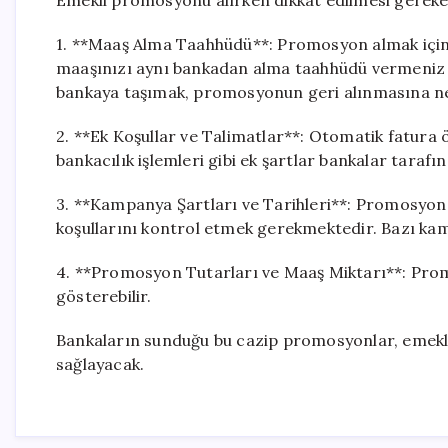
Emekli promosyonu alırken dikkat edilmesi gereke
1. **Maaş Alma Taahhüdü**: Promosyon almak için gen
maaşınızı aynı bankadan alma taahhüdü vermeniz 
bankaya taşımak, promosyonun geri alınmasına ned
2. **Ek Koşullar ve Talimatlar**: Otomatik fatura ö
bankacılık işlemleri gibi ek şartlar bankalar tarafı
3. **Kampanya Şartları ve Tarihleri**: Promosyon k
koşullarını kontrol etmek gerekmektedir. Bazı kamp
4. **Promosyon Tutarları ve Maaş Miktarı**: Prom
gösterebilir.
Bankaların sunduğu bu cazip promosyonlar, emekli
sağlayacak.