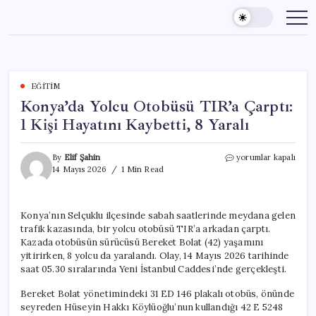
Skip
to
content
EĞITIM
Konya’da Yolcu Otobüsü TIR’a Çarptı:
1 Kişi Hayatını Kaybetti, 8 Yaralı
Konya’da
By
Elif Şahin
yorumlar kapalı
Yolcu
14 Mayıs 2026
1 Min Read
Otobüsü
TIR’a
Çarptı:
Konya’nın Selçuklu ilçesinde sabah saatlerinde meydana gelen
1
trafik kazasında, bir yolcu otobüsü TIR’a arkadan çarptı.
Kişi
Hayatını
Kazada otobüsün sürücüsü Bereket Bolat (42) yaşamını
Kaybetti,
yitirirken, 8 yolcu da yaralandı. Olay, 14 Mayıs 2026 tarihinde
8
saat 05.30 sıralarında Yeni İstanbul Caddesi’nde gerçekleşti.
Yaralı
için
Bereket Bolat yönetimindeki 31 ED 146 plakalı otobüs, önünde
seyreden Hüseyin Hakkı Köylüoğlu’nun kullandığı 42 E 5248