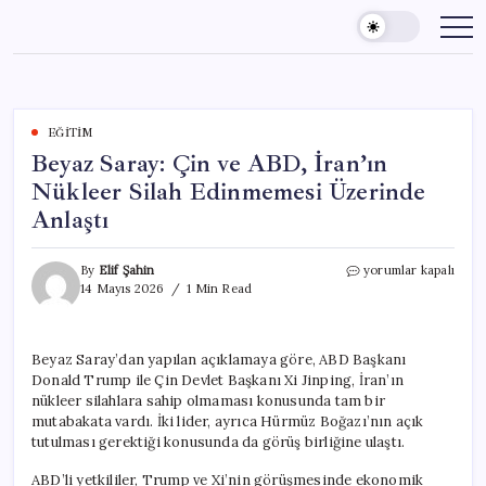
Skip
to
content
EĞITIM
Beyaz Saray: Çin ve ABD, İran’ın
Nükleer Silah Edinmemesi Üzerinde
Anlaştı
Beyaz
By
Elif Şahin
yorumlar kapalı
Saray:
14 Mayıs 2026
1 Min Read
Çin
ve
ABD,
Beyaz Saray’dan yapılan açıklamaya göre, ABD Başkanı
İran’ın
Donald Trump ile Çin Devlet Başkanı Xi Jinping, İran’ın
Nükleer
Silah
nükleer silahlara sahip olmaması konusunda tam bir
Edinmemesi
mutabakata vardı. İki lider, ayrıca Hürmüz Boğazı’nın açık
Üzerinde
tutulması gerektiği konusunda da görüş birliğine ulaştı.
Anlaştı
için
ABD’li yetkililer, Trump ve Xi’nin görüşmesinde ekonomik