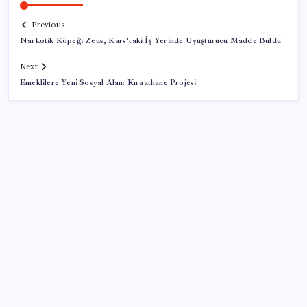
Previous
Narkotik Köpeği Zeus, Kars’taki İş Yerinde Uyuşturucu Madde Buldu
Next
Emeklilere Yeni Sosyal Alan: Kıraathane Projesi
SON YAZILAR
Apple, MacBook Air’da sorunlar yaşıyor
Ankara’da devre mülk dolandırıcılığı operasyonu: 25
gözaltı