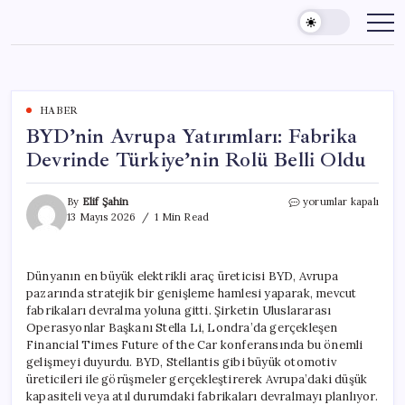
Skip
to
content
HABER
BYD’nin Avrupa Yatırımları: Fabrika
Devrinde Türkiye’nin Rolü Belli Oldu
BYD’nin
By
Elif Şahin
yorumlar kapalı
Avrupa
13 Mayıs 2026
1 Min Read
Yatırımları:
Fabrika
Devrinde
Dünyanın en büyük elektrikli araç üreticisi BYD, Avrupa
Türkiye’nin
pazarında stratejik bir genişleme hamlesi yaparak, mevcut
Rolü
Belli
fabrikaları devralma yoluna gitti. Şirketin Uluslararası
Oldu
Operasyonlar Başkanı Stella Li, Londra’da gerçekleşen
için
Financial Times Future of the Car konferansında bu önemli
gelişmeyi duyurdu. BYD, Stellantis gibi büyük otomotiv
üreticileri ile görüşmeler gerçekleştirerek Avrupa’daki düşük
kapasiteli veya atıl durumdaki fabrikaları devralmayı planlıyor.