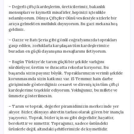
– Değerli çiftçi kardeşlerim, üreticilerimiz, bakanlık
mensupları ve kıymetli misafirler, hepinizi içtenlikle
selamlıyorum. Dünya Çiftçiler Günü vesilesiyle sizlerle bir
araya gelmekten mutluluk duyuyorum. Bu gazi mekana hoş
geldiniz.
– Gazze ve Batı Şeria gibi gönül coğrafyamızda toprakları
gasp edilen, zorluklarla karşılaşan tüm kardeşlerimize
buradan en güçlü dayanışma mesajlarımı iletiyorum.
– Bugün Türkiye’de tarım güçlü bir şekilde varlığını
sürdürüyor, üretim ve ihracatta rekorlar kırıyoruz. Bu
başarıda sizin payınız büyük. Topraklarımızın verimli şekilde
korunmasında sizin katkınız var. 15 Temmuz hain darbe
girişiminde gösterdiğiniz cesaret ve direniş için tüm çiftçi
kardeşlerime teşekkür ediyorum. Yokluğunuz, bu millete ve
ümmete gösterilmesin.
– Tarım ve toprak, değerler piramidimizin merkezinde yer
alıyor. Bizler, dünyayı ahiretin tarlası olarak gören bir inançla
yaşıyoruz. Toprak, bizler için su gibi değerlidir; hayattır,
berekettir ve nimettir. Toprağımız, sadece üstündeki
ürünlerle değil, altındaki şehitlerimizle de kıymetlidir.