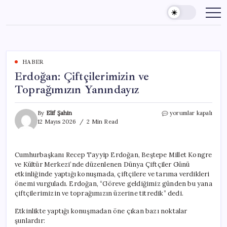
Skip
to
content
HABER
Erdoğan: Çiftçilerimizin ve
Toprağımızın Yanındayız
Erdoğan:
By
Elif Şahin
yorumlar kapalı
Çiftçilerimizin
12 Mayıs 2026
2 Min Read
ve
Toprağımızın
Yanındayız
Cumhurbaşkanı Recep Tayyip Erdoğan, Beştepe Millet Kongre
için
ve Kültür Merkezi’nde düzenlenen Dünya Çiftçiler Günü
etkinliğinde yaptığı konuşmada, çiftçilere ve tarıma verdikleri
önemi vurguladı. Erdoğan, “Göreve geldiğimiz günden bu yana
çiftçilerimizin ve toprağımızın üzerine titredik” dedi.
Etkinlikte yaptığı konuşmadan öne çıkan bazı noktalar
şunlardır: