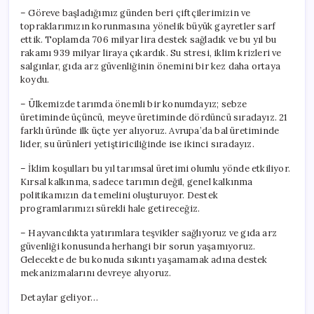
– Göreve başladığımız günden beri çiftçilerimizin ve
topraklarımızın korunmasına yönelik büyük gayretler sarf
ettik. Toplamda 706 milyar lira destek sağladık ve bu yıl bu
rakamı 939 milyar liraya çıkardık. Su stresi, iklim krizleri ve
salgınlar, gıda arz güvenliğinin önemini bir kez daha ortaya
koydu.
– Ülkemizde tarımda önemli bir konumdayız; sebze
üretiminde üçüncü, meyve üretiminde dördüncü sıradayız. 21
farklı üründe ilk üçte yer alıyoruz. Avrupa’da bal üretiminde
lider, su ürünleri yetiştiriciliğinde ise ikinci sıradayız.
– İklim koşulları bu yıl tarımsal üretimi olumlu yönde etkiliyor.
Kırsal kalkınma, sadece tarımın değil, genel kalkınma
politikamızın da temelini oluşturuyor. Destek
programlarımızı sürekli hale getireceğiz.
– Hayvancılıkta yatırımlara teşvikler sağlıyoruz ve gıda arz
güvenliği konusunda herhangi bir sorun yaşamıyoruz.
Gelecekte de bu konuda sıkıntı yaşamamak adına destek
mekanizmalarını devreye alıyoruz.
Detaylar geliyor…