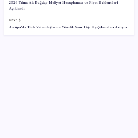
2026 Yılına Ait Buğday Maliyet Hesaplaması ve Fiyat Beklentileri
Açıklandı
Next
Avrupa’da Türk Vatandaşlarına Yönelik Sınır Dışı Uygulamaları Artıyor
SON YAZILAR
Piyasaların merakla beklediği veri açıklandı: Altın ve
gümüş fiyatları uçuşa geçti
Özgür Özel’den Le Monde’a çarpıcı yazı: ‘Bu sürecin
kırılma noktası…’