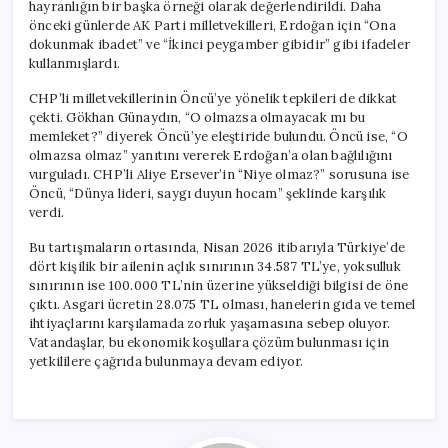
hayranlığın bir başka örneği olarak değerlendirildi. Daha
önceki günlerde AK Parti milletvekilleri, Erdoğan için “Ona
dokunmak ibadet” ve “İkinci peygamber gibidir” gibi ifadeler
kullanmışlardı.
CHP’li milletvekillerinin Öncü’ye yönelik tepkileri de dikkat
çekti. Gökhan Günaydın, “O olmazsa olmayacak mı bu
memleket?” diyerek Öncü’ye eleştiride bulundu. Öncü ise, “O
olmazsa olmaz” yanıtını vererek Erdoğan’a olan bağlılığını
vurguladı. CHP’li Aliye Ersever’in “Niye olmaz?” sorusuna ise
Öncü, “Dünya lideri, saygı duyun hocam” şeklinde karşılık
verdi.
Bu tartışmaların ortasında, Nisan 2026 itibarıyla Türkiye’de
dört kişilik bir ailenin açlık sınırının 34.587 TL’ye, yoksulluk
sınırının ise 100.000 TL’nin üzerine yükseldiği bilgisi de öne
çıktı. Asgari ücretin 28.075 TL olması, hanelerin gıda ve temel
ihtiyaçlarını karşılamada zorluk yaşamasına sebep oluyor.
Vatandaşlar, bu ekonomik koşullara çözüm bulunması için
yetkililere çağrıda bulunmaya devam ediyor.