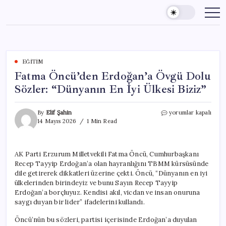
Skip
to
content
EĞITIM
Fatma Öncü’den Erdoğan’a Övgü Dolu
Sözler: “Dünyanın En İyi Ülkesi Biziz”
Fatma
By
Elif Şahin
yorumlar kapalı
Öncü’den
14 Mayıs 2026
1 Min Read
Erdoğan’a
Övgü
Dolu
AK Parti Erzurum Milletvekili Fatma Öncü, Cumhurbaşkanı
Sözler:
Recep Tayyip Erdoğan’a olan hayranlığını TBMM kürsüsünde
“Dünyanın
En
dile getirerek dikkatleri üzerine çekti. Öncü, “Dünyanın en iyi
İyi
ülkelerinden birindeyiz ve bunu Sayın Recep Tayyip
Ülkesi
Erdoğan’a borçluyuz. Kendisi akıl, vicdan ve insan onuruna
Biziz”
saygı duyan bir lider” ifadelerini kullandı.
için
Öncü’nün bu sözleri, partisi içerisinde Erdoğan’a duyulan