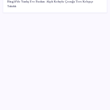
Bingöl’de Yanlış Eve Baskın: Alçılı Koluyla Çocuğa Ters Kelepçe
Takıldı
SON YAZILAR
İklim zirvesi de milyarlar yutacak
Piyasaların merakla beklediği veri açıklandı: Altın ve
gümüş fiyatları uçuşa geçti
Özgür Özel’den Le Monde’a çarpıcı yazı: ‘Bu sürecin
kırılma noktası…’
Bakan Kacır: 23 yılda imalat sanayi katma değerimizi