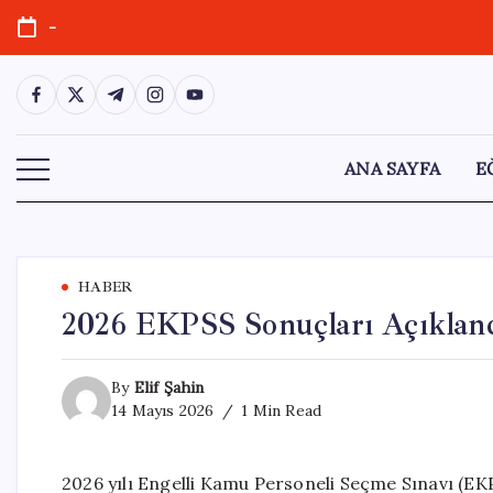
Skip
-
to
content
https://www.facebook.com/
https://twitter.com/
https://t.me/
https://www.instagram.com/
https://youtube.com/
ANA SAYFA
E
HABER
2026 EKPSS Sonuçları Açıklandı
By
Elif Şahin
14 Mayıs 2026
1 Min Read
2026 yılı Engelli Kamu Personeli Seçme Sınavı (E