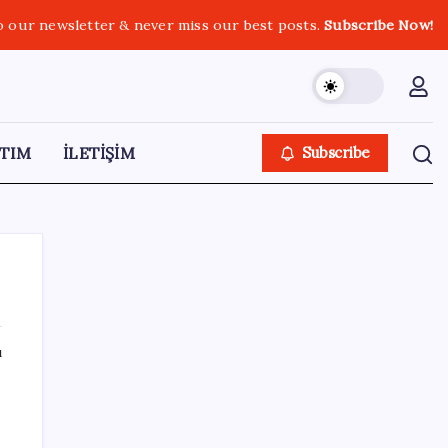
o our newsletter & never miss our best posts.
Subscribe Now!
TIM
İLETİŞİM
Subscribe
ı
SON YAZILAR
Apple, MacBook Air’da sorunlar yaşıyor