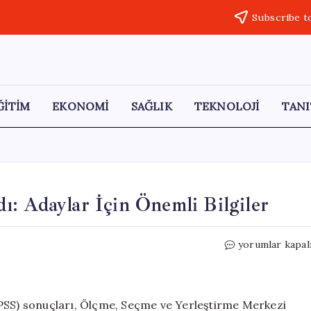
Subscribe t
ĞİTİM
EKONOMİ
SAĞLIK
TEKNOLOJİ
TANI
: Adaylar İçin Önemli Bilgiler
2026
yorumlar kapal
EKPSS
Sonuçları
Açıklandı:
Adaylar
KPSS) sonuçları, Ölçme, Seçme ve Yerleştirme Merkezi