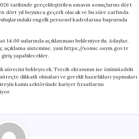
İçin
026 tarihinde gerçekleştirilen sınavın sonuçlarını dört
Önemli
en dört yıl boyunca geçerli olacak ve bu süre zarfında
Bilgiler
ruluşlarındaki engelli personel kadrolarına başvuruda
için
t 14.00 sularında açıklanması bekleniyordu. Adaylar,
 açıklama sistemine, yani https://sonuc.osym.gov.tr
 giriş yapabilecekler.
h sürecini bekleyecek. Tercih ekranının ise önümüzdeki
süreçte dikkatli olmaları ve gerekli hazırlıkları yapmaları
ireyin kamu sektöründe kariyer fırsatlarını
iyor.