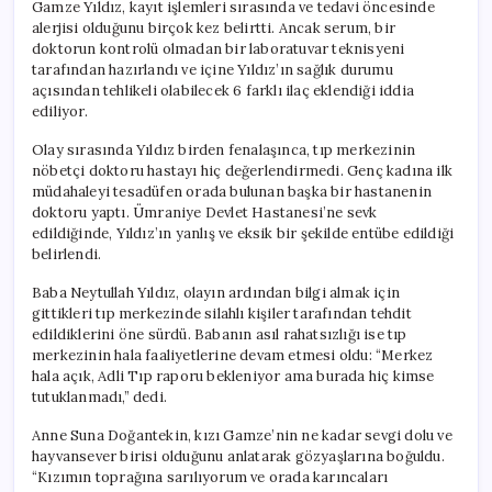
Gamze Yıldız, kayıt işlemleri sırasında ve tedavi öncesinde
alerjisi olduğunu birçok kez belirtti. Ancak serum, bir
doktorun kontrolü olmadan bir laboratuvar teknisyeni
tarafından hazırlandı ve içine Yıldız’ın sağlık durumu
açısından tehlikeli olabilecek 6 farklı ilaç eklendiği iddia
ediliyor.
Olay sırasında Yıldız birden fenalaşınca, tıp merkezinin
nöbetçi doktoru hastayı hiç değerlendirmedi. Genç kadına ilk
müdahaleyi tesadüfen orada bulunan başka bir hastanenin
doktoru yaptı. Ümraniye Devlet Hastanesi’ne sevk
edildiğinde, Yıldız’ın yanlış ve eksik bir şekilde entübe edildiği
belirlendi.
Baba Neytullah Yıldız, olayın ardından bilgi almak için
gittikleri tıp merkezinde silahlı kişiler tarafından tehdit
edildiklerini öne sürdü. Babanın asıl rahatsızlığı ise tıp
merkezinin hala faaliyetlerine devam etmesi oldu: “Merkez
hala açık, Adli Tıp raporu bekleniyor ama burada hiç kimse
tutuklanmadı,” dedi.
Anne Suna Doğantekin, kızı Gamze’nin ne kadar sevgi dolu ve
hayvansever birisi olduğunu anlatarak gözyaşlarına boğuldu.
“Kızımın toprağına sarılıyorum ve orada karıncaları