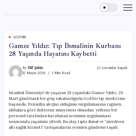
Skip
to
content
EĞITIM
Gamze Yıldız: Tıp İhmalinin Kurbanı
28 Yaşında Hayatını Kaybetti
Gamze
By
Elif Şahin
yorumlar kapalı
Yıldız:
12 Mayıs 2026
1 Min Read
Tıp
İhmalinin
Kurbanı
İstanbul Ümraniye’de yaşayan 28 yaşındaki Gamze Yıldız, 29
28
Mart günü basit bir grip rahatsızlığıyla özel bir tıp merkezine
Yaşında
Hayatını
başvurdu. Penisilin alerjisi olduğunu vurgulamasına rağmen,
Kaybetti
iddialara göre doktorun muayenesi olmadan, yetkisiz bir
için
personel tarafından hazırlanan serumun uygulanması
sonucunda yaşamını yitirdi. Bu olay, tıpta ihmal ve “merdiven
altı sağlık hizmeti” tartışmalarını yeniden gündeme taşıdı.