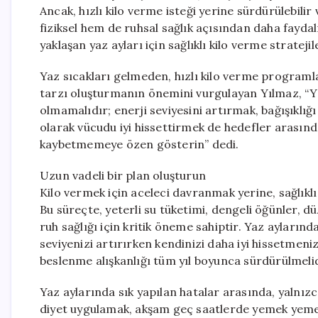
Ancak, hızlı kilo verme isteği yerine sürdürülebili
fiziksel hem de ruhsal sağlık açısından daha fayd
yaklaşan yaz ayları için sağlıklı kilo verme strateji
Yaz sıcakları gelmeden, hızlı kilo verme programl
tarzı oluşturmanın önemini vurgulayan Yılmaz, “Ya
olmamalıdır; enerji seviyesini artırmak, bağışıklı
olarak vücudu iyi hissettirmek de hedefler arasında 
kaybetmemeye özen gösterin” dedi.
Uzun vadeli bir plan oluşturun
Kilo vermek için aceleci davranmak yerine, sağlıkl
Bu süreçte, yeterli su tüketimi, dengeli öğünler, dü
ruh sağlığı için kritik öneme sahiptir. Yaz ayların
seviyenizi artırırken kendinizi daha iyi hissetmeni
beslenme alışkanlığı tüm yıl boyunca sürdürülmelid
Yaz aylarında sık yapılan hatalar arasında, yalnızc
diyet uygulamak, akşam geç saatlerde yemek yemek 