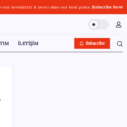
o our newsletter & never miss our best posts.
Subscribe Now!
TIM
İLETİŞİM
Subscribe
ı
SON YAZILAR
Apple, MacBook Air’da sorunlar yaşıyor