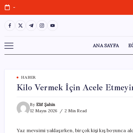
Skip
-
to
content
https://www.facebook.com/
https://twitter.com/
https://t.me/
https://www.instagram.com/
https://youtube.com/
ANA SAYFA
E
HABER
Kilo Vermek İçin Acele Etmeyin,
By
Elif Şahin
12 Mayıs 2026
2 Min Read
Yaz mevsimi yaklaşırken, birçok kişi kış boyunca al