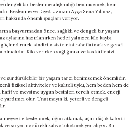
Sağlıklı
r ve dengeli bir beslenme alışkanlığı benimsemek, hem
Bir
alıdır. Beslenme ve Diyet Uzmanı Ayça Sena Yılmaz,
Yol
leri hakkında önemli ipuçları veriyor.
İzleyin
için
arına başvurmadan önce, sağlıklı ve dengeli bir yaşam
z aylarına hazırlanırken hedef yalnızca kilo kaybı
ğı güçlendirmek, sindirim sistemini rahatlatmak ve genel
olmalıdır. Kilo verirken sağlığınızı ve kas kütlenizi
ı ve sürdürülebilir bir yaşam tarzı benimsemek önemlidir.
zenli fiziksel aktiviteler ve kaliteli uyku, hem beden hem de
da hafif ve mevsime uygun besinleri tercih etmek, enerji
ze yardımcı olur. Unutmayın ki, yeterli ve dengeli
ir.
a meyve ile beslenmek, öğün atlamak, aşırı düşük kalorili
ve su yerine sürekli kahve tüketmek yer alıyor. Bu