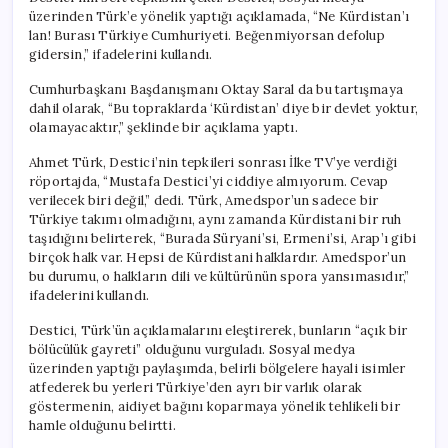
üzerinden Türk’e yönelik yaptığı açıklamada, “Ne Kürdistan’ı
lan! Burası Türkiye Cumhuriyeti. Beğenmiyorsan defolup
gidersin,” ifadelerini kullandı.
Cumhurbaşkanı Başdanışmanı Oktay Saral da bu tartışmaya
dahil olarak, “Bu topraklarda ‘Kürdistan’ diye bir devlet yoktur,
olamayacaktır,” şeklinde bir açıklama yaptı.
Ahmet Türk, Destici’nin tepkileri sonrası İlke TV’ye verdiği
röportajda, “Mustafa Destici’yi ciddiye almıyorum. Cevap
verilecek biri değil,” dedi. Türk, Amedspor’un sadece bir
Türkiye takımı olmadığını, aynı zamanda Kürdistani bir ruh
taşıdığını belirterek, “Burada Süryani’si, Ermeni’si, Arap’ı gibi
birçok halk var. Hepsi de Kürdistani halklardır. Amedspor’un
bu durumu, o halkların dili ve kültürünün spora yansımasıdır,”
ifadelerini kullandı.
Destici, Türk’ün açıklamalarını eleştirerek, bunların “açık bir
bölücülük gayreti” olduğunu vurguladı. Sosyal medya
üzerinden yaptığı paylaşımda, belirli bölgelere hayali isimler
atfederek bu yerleri Türkiye’den ayrı bir varlık olarak
göstermenin, aidiyet bağını koparmaya yönelik tehlikeli bir
hamle olduğunu belirtti.