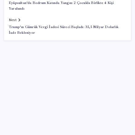
Eyüpsultan’da Bodrum Katında Yangın: 2 Çocukla Birlikte 4 Kişi
Yaralandı
Next
Trump’ın Gümrük Vergi İadesi Süreci Başladı: 35,5 Milyar Dolarlık
İade Bekleniyor
SON YAZILAR
Özgür Özel’den Le Monde’a çarpıcı yazı: ‘Bu sürecin
kırılma noktası…’
Bakan Kacır: 23 yılda imalat sanayi katma değerimizi