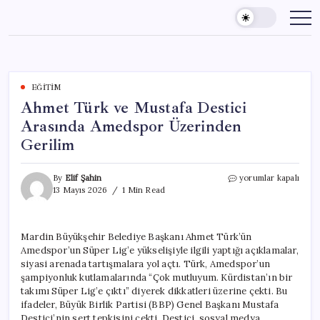
Skip
to
content
EĞITIM
Ahmet Türk ve Mustafa Destici
Arasında Amedspor Üzerinden
Gerilim
Ahmet
By
Elif Şahin
yorumlar kapalı
Türk
13 Mayıs 2026
1 Min Read
ve
Mustafa
Destici
Mardin Büyükşehir Belediye Başkanı Ahmet Türk’ün
Arasında
Amedspor’un Süper Lig’e yükselişiyle ilgili yaptığı açıklamalar,
Amedspor
Üzerinden
siyasi arenada tartışmalara yol açtı. Türk, Amedspor’un
Gerilim
şampiyonluk kutlamalarında “Çok mutluyum. Kürdistan’ın bir
için
takımı Süper Lig’e çıktı” diyerek dikkatleri üzerine çekti. Bu
ifadeler, Büyük Birlik Partisi (BBP) Genel Başkanı Mustafa
Destici’nin sert tepkisini çekti. Destici, sosyal medya